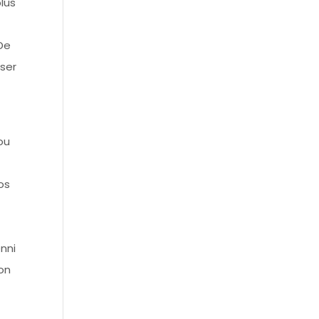
plus
 De
user
ou
os
nni
mon