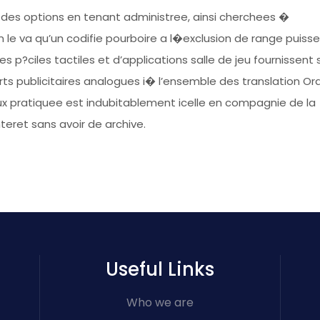
c des options en tenant administree, ainsi cherchees �
n le va qu’un codifie pourboire a l�exclusion de range puiss
s p?ciles tactiles et d’applications salle de jeu fournissent 
ts publicitaires analogues i� l’ensemble des translation Ord
ux pratiquee est indubitablement icelle en compagnie de la
teret sans avoir de archive.
Useful Links
Who we are