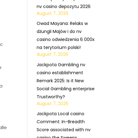
nv casino depozytu 2026
August 7, 2026
Owad Mayana: Relaks w
dżungli Majów i do nv
casino odwiedzenia 6 000x
ec
na terytorium polski!
August 7, 2026
Jackpota Gambling nv
e
casino establishment
Remark 2025: Is it New
la
Social Gambling enterprise
Trustworthy?
August 7, 2026
Jackpota Local casino
Comment: In-Breadth
alle
Score associated with nv
casino the Sweeps