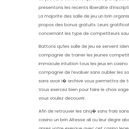
presentons les recents liberalite d’inscri
La majorite des salle de jeu un brin or
propos des bonus gratuits. Leurs gratific
concernant les type de competiteurs sauf
Battons qu’les salle de jeu se servent id
compagnie de trainer les jeunes competi
immacule intuition tous les jeux en casino 
compagnie de l’evaluer sans oublier les 
sans avoir i� archive vous permettra de 
Vous exercez bien pour faire le choix sag
vous voulez decouvrir.
Afin de retrouver les cinq� sans frais san
casino un brin Altesse ali ou leur degre 
apres votre exergue avec cet casino lege