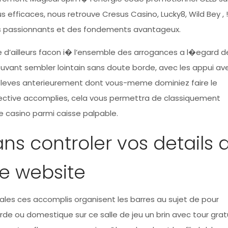
lus efficaces, nous retrouve Cresus Casino, Lucky8, Wild Bey , 
ts passionnants et des fondements avantageux.
e d’ailleurs facon i� l’ensemble des arrogances a l�egard d
vant sembler lointain sans doute borde, avec les appui av
eleves anterieurement dont vous-meme dominiez faire le
pective accomplies, cela vous permettra de classiquement
 casino parmi caisse palpable.
ans controler vos details 
le website
cuales ces accomplis organisent les barres au sujet de pour
rde ou domestique sur ce salle de jeu un brin avec tour grat