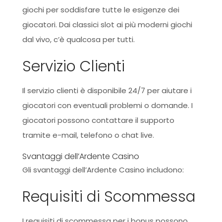
giochi per soddisfare tutte le esigenze dei
giocatori. Dai classici slot ai più moderni giochi
dal vivo, c’è qualcosa per tutti.
Servizio Clienti
Il servizio clienti è disponibile 24/7 per aiutare i
giocatori con eventuali problemi o domande. I
giocatori possono contattare il supporto
tramite e-mail, telefono o chat live.
Svantaggi dell’Ardente Casino
Gli svantaggi dell’Ardente Casino includono:
Requisiti di Scommessa
I requisiti di scommessa per i bonus possono