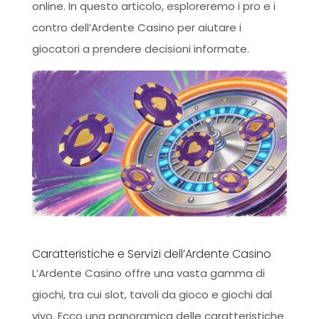
online. In questo articolo, esploreremo i pro e i
contro dell’Ardente Casino per aiutare i
giocatori a prendere decisioni informate.
Caratteristiche e Servizi dell’Ardente Casino
L’Ardente Casino offre una vasta gamma di
giochi, tra cui slot, tavoli da gioco e giochi dal
vivo. Ecco una panoramica delle caratteristiche