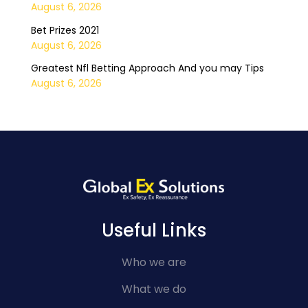
August 6, 2026
Bet Prizes 2021
August 6, 2026
Greatest Nfl Betting Approach And you may Tips
August 6, 2026
Useful Links
Who we are
What we do