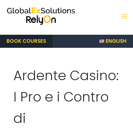
ENGLISH
BOOK COURSES
Ardente Casino:
I Pro e i Contro
di