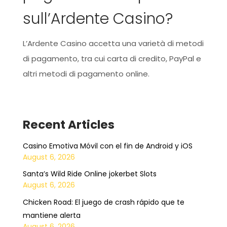
sull’Ardente Casino?
L’Ardente Casino accetta una varietà di metodi
di pagamento, tra cui carta di credito, PayPal e
altri metodi di pagamento online.
Recent Articles
Casino Emotiva Móvil con el fin de Android y iOS
August 6, 2026
Santa’s Wild Ride Online jokerbet Slots
August 6, 2026
Chicken Road: El juego de crash rápido que te
mantiene alerta
August 6, 2026