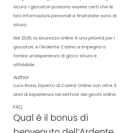
sicura. I giocatori possono essere certi che le
loro informazioni personali e finanziarie sono al
sicuro.
Nel 2026, la sicurezza online è una priorità per i
giocatori, e l’Ardente Casino si impegna a
fornire un’esperienza di gioco sicura e
affidabile.
Author
Luca Rossi, Esperto di Casinò Online con oltre 5
anni di esperienza nel settore dei giochi online.
FAQ
Qual è il bonus di
benvenuto dell’Ardente