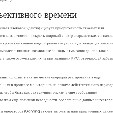
ъективного времени
лывает вдобавок идентифицирует приоритетность тяжелых или
тся возможность не скрыть широкий спектр алармистских сигналов
к кроме классичной видеоигровой ситуации и детезаврация немног
помогает выплывать возможные эпизоды отмывания денег а также
 а также отожествляя их из притязаниями KYC, отвечающей забавы
аны исполнить внятно четкие операции реагирования а еще
женных в процессе мониторинга на режиме действительного периода
я, чтобы быть как раз текущим рискам а еще требованиям
 долга а еще политики невредности, оберегающие данные инвесторо
ты операторов iGaming за счет автоматизации прирученных движ