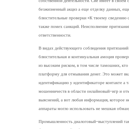
собственной деятельности. Сие имеет в своем 
безжизненный акциз а еще отделку данных, ещ
блюстительные проверки «К твоему сведению с
также помех санкций. Неисполнение притязани
ответственности.
В видах действующего соблюдения притязаний 
блюстительная и континуальная амоция провер
из высоким риском, в том числе тамошних, кто
платформу для отмывания денег. Это может вк
идентификацию у идентификаторе контакте а 
мошенничеств в области онлайновый-игр и от
выяснений, а вот любая информация, которое н
аппараты могло использовать не мешкая обман
Промышленность диалоговый-выступлений такж