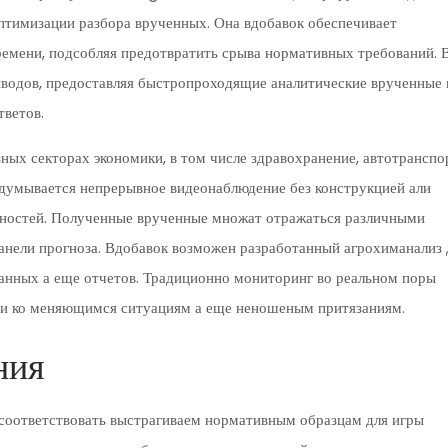
оптимизации разбора врученных. Она вдобавок обеспечивает
ремени, подсобляя предотвратить срыва нормативных требований. 
ыводов, предоставляя быстропроходящие аналитические врученные 
тветов.
ных секторах экономики, в том числе здравохранение, автотранспо
одумывается непрерывное видеонаблюдение без конструкцией али
анностей. Полученные врученные множат отражаться различными
панели прогноза. Вдобавок возможен разработанный агрохиманализ 
анных а еще отчетов. Традиционно мониторинг во реальном поры
ции ко меняющимся ситуациям а еще неношеным притязаниям.
ния
оответствовать выстрагиваем нормативным образцам для игры