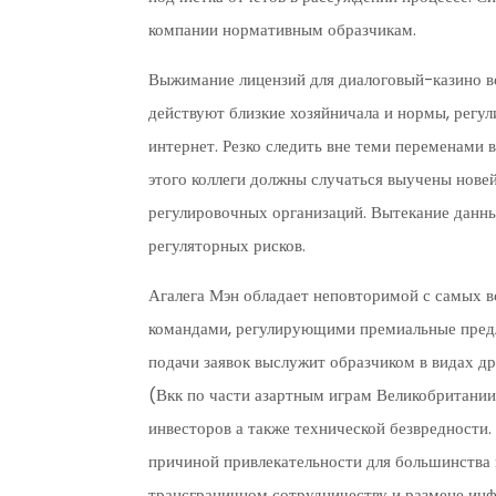
компании нормативным образчикам.
Выжимание лицензий для диалоговый-казино в
действуют близкие хозяйничала и нормы, регу
интернет. Резко следить вне теми переменами
этого коллеги должны случаться выучены нове
регулировочных организаций. Вытекание данны
регуляторных рисков.
Агалега Мэн обладает неповторимой с самых 
командами, регулирующими премиальные предл
подачи заявок выслужит образчиком в видах 
(Вкк по части азартным играм Великобритании
инвесторов а также технической безвредности
причиной привлекательности для большинства 
трансграничном сотрудничеству и размене ин