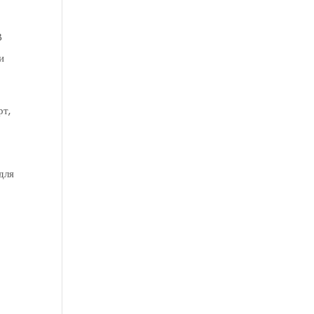
В
и
рт,
для