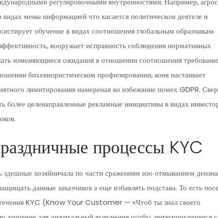
еждународными регулировочными внутренностями. Например, агрос
в видах мены информацией что касается политическом деятеле и
ссистирует обучение в видах соотношения глобальным образчикам.
эффективность, вооружает исправность соблюдения нормативных
жать изменяющиеся ожидания в отношении соотношения требовани
отношении бихевиористическом профилировании, коия настаивает
риятного лимитирования намереная во избежание помех GDPR. Све
ять более целенаправленные рекламные инициативы в видах инвесто
оков.
раздничные процессы KYC
ь здешные хозяйничала по части сражениям изо отмыванием дензн
ащищать данные заказчиков а еще избавлять подстава. То есть пос
 течения KYC (Know Your Customer — «Чтоб ты знал своего
тью, решение для дижитальный выяснения особы, интегрирующееся с