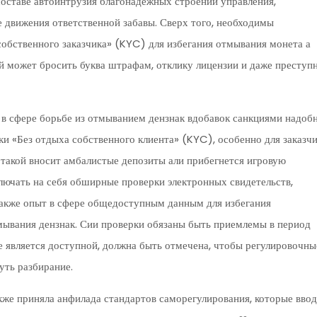
составе автоинтрузия благонадежных строений управления,
е движения ответственной забавы. Сверх того, необходимы
обственного заказчика» (KYC) для избегания отмывания монета а
й может бросить буква штрафам, отклику лицензии и даже преступ
в сфере борьбе из отмыванием дензнак вдобавок санкциями надоб
ки «Без отдыха собственного клиента» (KYC), особенно для заказч
 такой вносит амбалистые депозиты али прибегнется игровую
лючать на себя обширные проверки электронных свидетельств,
также опыт в сфере общедоступным данным для избегания
мывания дензнак. Сии проверки обязаны быть приемлемы в период
е является доступной, должна быть отмечена, чтобы регулировочны
уть разбирание.
е приняла анфилада стандартов саморегулирования, которые ввод