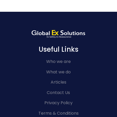
Useful Links
Who we are
What we do
Articles
Contact Us
Privacy Policy
Terms & Conditions