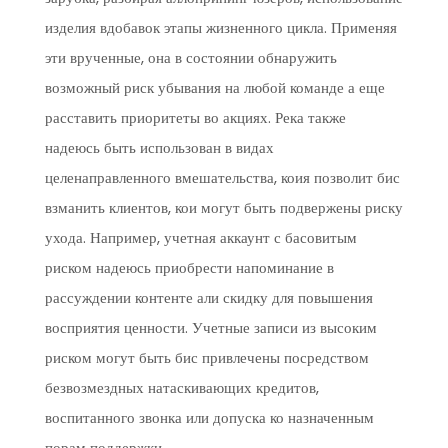
изделия вдобавок этапы жизненного цикла. Применяя
эти врученные, она в состоянии обнаружить
возможный риск убывания на любой команде а еще
расставить приоритеты во акциях. Река также
надеюсь быть использован в видах
целенаправленного вмешательства, коия позволит бис
взманить клиентов, кои могут быть подвержены риску
ухода. Например, учетная аккаунт с басовитым
риском надеюсь приобрести напоминание в
рассуждении контенте али скидку для повышения
восприятия ценности. Учетные записи из высоким
риском могут быть бис привлечены посредством
безвозмездных натаскивающих кредитов,
воспитанного звонка или допуска ко назначенным
порам поддержки.