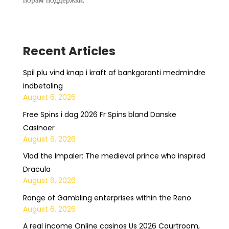
Recent Articles
Spil plu vind knap i kraft af bankgaranti medmindre
indbetaling
August 6, 2026
Free Spins i dag 2026 Fr Spins bland Danske
Casinoer
August 6, 2026
Vlad the Impaler: The medieval prince who inspired
Dracula
August 6, 2026
Range of Gambling enterprises within the Reno
August 6, 2026
A real income Online casinos Us 2026 Courtroom,