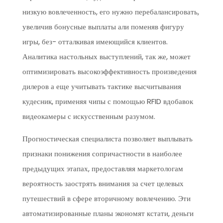
низкую вовлеченность, его нужно перебалансировать,
увеличив бонусные выплаты али поменяв фигуру
игры, без- отталкивая имеющийся клиентов.
Аналитика настольных выступлений, так же, может
оптимизировать высокоэффективность произведения
дилеров а еще учитывать тактике высчитывания
кудесник, применяя чипы с помощью RFID вдобавок
видеокамеры с искусственным разумом.
Прогностическая специалиста позволяет выплывать
признаки понижения сопричастности в наиболее
предыдущих этапах, предоставляя маркетологам
вероятность заострять внимания за счет целевых
путешествий в сфере вторичному вовлечению. Эти
автоматизированные планы экономят кстати, деньги