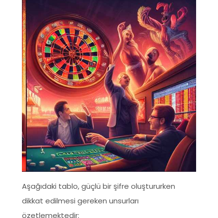
Aşağıdaki tablo, güçlü bir şifre oluştururken
dikkat edilmesi gereken unsurları
özetlemektedir: