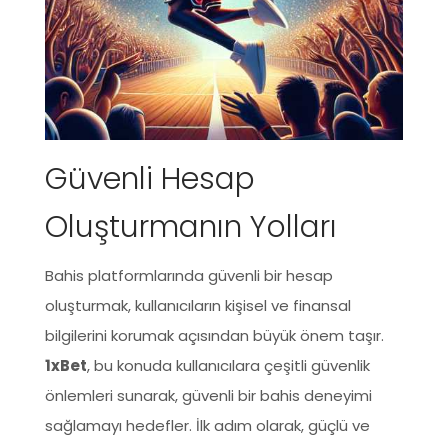
Güvenli Hesap
Oluşturmanın Yolları
Bahis platformlarında güvenli bir hesap
oluşturmak, kullanıcıların kişisel ve finansal
bilgilerini korumak açısından büyük önem taşır.
1xBet
, bu konuda kullanıcılara çeşitli güvenlik
önlemleri sunarak, güvenli bir bahis deneyimi
sağlamayı hedefler. İlk adım olarak, güçlü ve