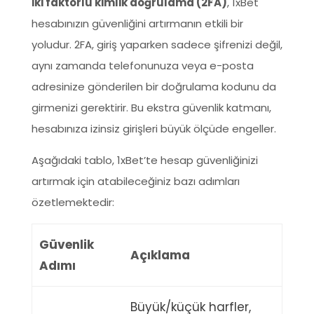
İki faktörlü kimlik doğrulama (2FA)
, 1xBet
hesabınızın güvenliğini artırmanın etkili bir
yoludur. 2FA, giriş yaparken sadece şifrenizi değil,
aynı zamanda telefonunuza veya e-posta
adresinize gönderilen bir doğrulama kodunu da
girmenizi gerektirir. Bu ekstra güvenlik katmanı,
hesabınıza izinsiz girişleri büyük ölçüde engeller.
Aşağıdaki tablo, 1xBet’te hesap güvenliğinizi
artırmak için atabileceğiniz bazı adımları
özetlemektedir:
Güvenlik
Açıklama
Adımı
Büyük/küçük harfler,