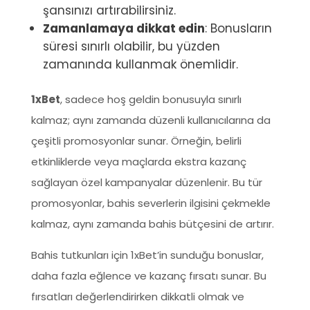
şansınızı artırabilirsiniz.
Zamanlamaya dikkat edin
: Bonusların
süresi sınırlı olabilir, bu yüzden
zamanında kullanmak önemlidir.
1xBet
, sadece hoş geldin bonusuyla sınırlı
kalmaz; aynı zamanda düzenli kullanıcılarına da
çeşitli promosyonlar sunar. Örneğin, belirli
etkinliklerde veya maçlarda ekstra kazanç
sağlayan özel kampanyalar düzenlenir. Bu tür
promosyonlar, bahis severlerin ilgisini çekmekle
kalmaz, aynı zamanda bahis bütçesini de artırır.
Bahis tutkunları için 1xBet’in sunduğu bonuslar,
daha fazla eğlence ve kazanç fırsatı sunar. Bu
fırsatları değerlendirirken dikkatli olmak ve