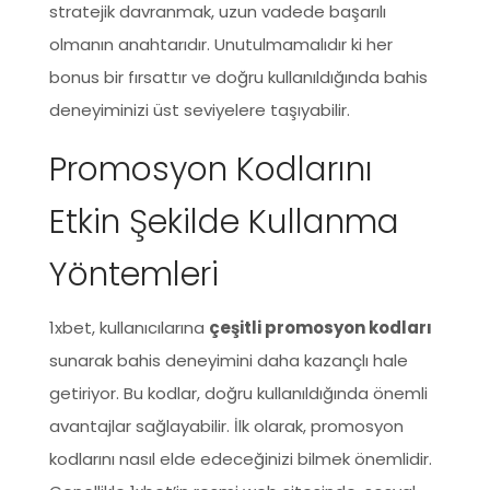
stratejik davranmak, uzun vadede başarılı
olmanın anahtarıdır. Unutulmamalıdır ki her
bonus bir fırsattır ve doğru kullanıldığında bahis
deneyiminizi üst seviyelere taşıyabilir.
Promosyon Kodlarını
Etkin Şekilde Kullanma
Yöntemleri
1xbet, kullanıcılarına
çeşitli promosyon kodları
sunarak bahis deneyimini daha kazançlı hale
getiriyor. Bu kodlar, doğru kullanıldığında önemli
avantajlar sağlayabilir. İlk olarak, promosyon
kodlarını nasıl elde edeceğinizi bilmek önemlidir.