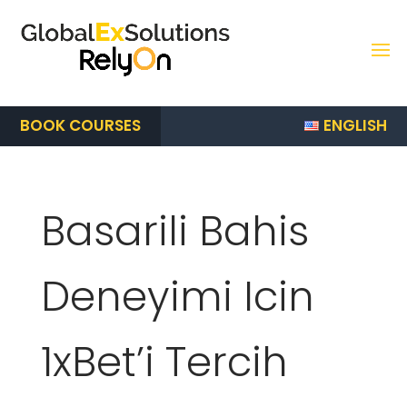
ENGLISH
BOOK COURSES
Basarili Bahis
Deneyimi Icin
1xBet’i Tercih