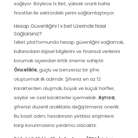
sağlıyor. Böylece 1x Bet, yüksek oranlı bahis
fırsatları ile sektördeki yerini sağlamlaştırıyor.
Hesap Güvenliğini 1 x bet Üzerinde Nasıl
Sağlarsınız?
1xBet platformunda hesap güvenliğini sağlamak,
kullanıcıların kişisel bilgilerini ve finansal verilerini
korumak açısından kritik öneme sahiptir.
Öncelikle
, güçlü ve benzersiz bir şifre
oluşturmak ilk adımdır. Şifreniz en az 12
karakterden oluşmalı, büyük ve küçük harfler,
sayılar ve özel karakterler içermelidir.
Ayrıca
,
şifrenizi düzenli aralıklarla değiştirmeniz önerilir.
Bu basit adım, hesabınızın yetkisiz erişimlere
karşı korunmasına yardımcı olacaktır.