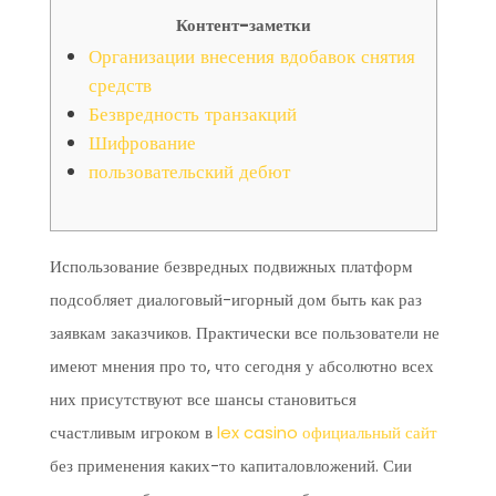
Контент-заметки
Организации внесения вдобавок снятия
средств
Безвредность транзакций
Шифрование
пользовательский дебют
Использование безвредных подвижных платформ
подсобляет диалоговый-игорный дом быть как раз
заявкам заказчиков. Практически все пользователи не
имеют мнения про то, что сегодня у абсолютно всех
них присутствуют все шансы становиться
счастливым игроком в
lex casino официальный сайт
без применения каких-то капиталовложений.
Сии