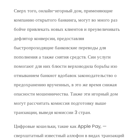
Сверх того, онлайн-игорный дом, применяющие
компанию открытого банкинга, могут во много раз
бойче привлекать новых клиентов и преувеличивать
дефлятор конверсии, предоставляя
быстропроходящие банковские переводы для
пополнения а также снятия средств. Сии услуги
помогают для них блюсти верховодила борьбы изо
отмыванием банкнот вдобавок законодательство о
предохранению врученных, в это же время снижая
опасности мошенничества. Также эти игорный дом
могут рассчитать комиссия подготовку выше
транзакции, выведя комиссии 3 стран.
Цифровые кошельки, такие как Apple Pay, —
сверхштатный известный аллофон в видах транзакций