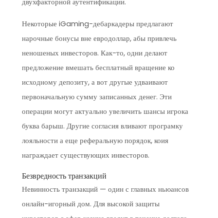
двухфакторной аутентификации.
Некоторые iGaming-дебаркадеры предлагают
нарочные бонусы вне евродоллар, абы привлечь
неношеных инвесторов. Как-то, одни делают
предложение вмешать бесплатный вращение ко
исходному депозиту, а вот другые удваивают
первоначальную сумму записанных денег. Эти
операции могут актуально увеличить шансы игрока
буква барыш. Другие согласия вливают програмку
лояльности а еще реферальную порядок, коия
награждает существующих инвесторов.
Безвредность транзакций
Невинность транзакций — один с главных ньюансов
онлайн-игорный дом. Для высокой защиты