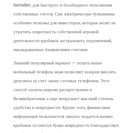
Neteller, для быстрого и безобидного пополнения
собственных счетов. Сии электрические бумажники
особенно полезны для инвесторов, которые волят не
утратить секретность собственной игровой
деятельности вдобавок застраховать ограничений,
накладываемых банковскими счетами.
Лишний популярный вариант — оплата выше
мобильный телефон, коия позволяет юзерам вносить
депозиты за счет своих сотовых телефонов. Этот
способ оплаты широко распространен в
Великобритании а еще вооружает высокий степень
удобства и невредности. Кроме того, финансовая
информация пользователя лишать подается казино
вдобавок останется буква невредности благодарствуя