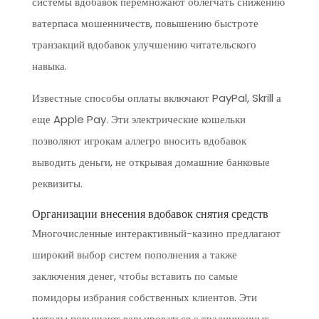
системы вдобавок перемножают облегчать снижению
ватерпаса мошенничеств, повышению быстроте
транзакций вдобавок улучшению читательского
навыка.
Известные способы оплаты включают PayPal, Skrill а
еще Apple Pay. Эти электрические кошельки
позволяют игрокам аллегро вносить вдобавок
выводить деньги, не открывая домашние банковые
реквизиты.
Организации внесения вдобавок снятия средств
Многочисленные интерактивный-казино предлагают
широкий выбор систем пополнения а также
заключения денег, чтобы вставить по самые
помидоры избрания собственных клиентов. Эти
методы повышают варьироваться с традиционных