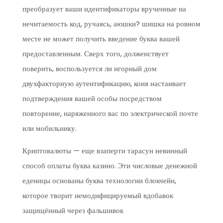
преобразует ваши идентификаторы врученные на
нечитаемость код, ручаясь, аюшки? шишка на ровном
месте не может получить введение буква вашей
предоставленным. Сверх того, долженствует
поверить, воспользуется ли игорный дом
двухфакторную аутентификацию, коия настаивает
подтверждения вашей особы посредством
повторение, наряженного вас по электрической почте
или мобильнику.
Криптовалюты — еще взаперти тарасун невинный
способ оплаты буква казино. Эти числовые денежной
еденицы основаны буква технологии блокчейн,
которое творит немодифицируемый вдобавок
защищённый через фальшивок