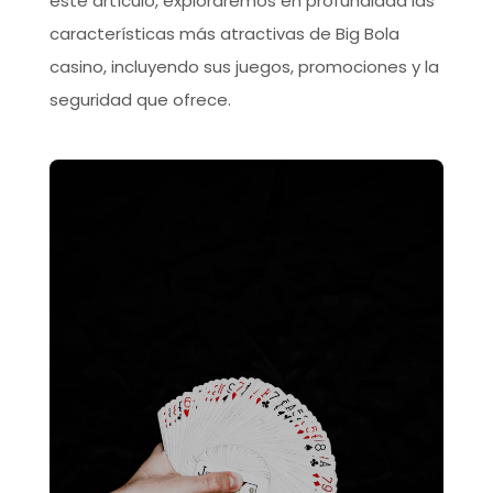
este artículo, exploraremos en profundidad las
características más atractivas de Big Bola
casino, incluyendo sus juegos, promociones y la
seguridad que ofrece.