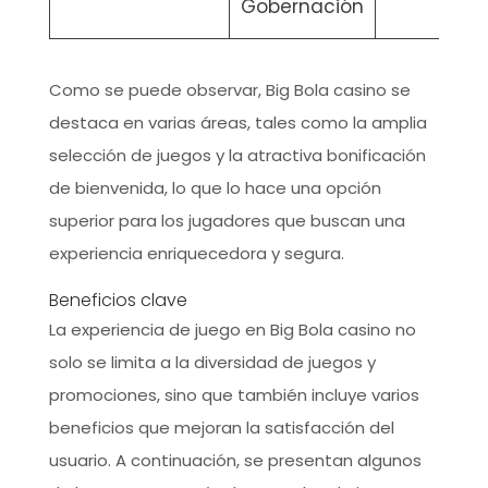
Gobernación
Como se puede observar, Big Bola casino se
destaca en varias áreas, tales como la amplia
selección de juegos y la atractiva bonificación
de bienvenida, lo que lo hace una opción
superior para los jugadores que buscan una
experiencia enriquecedora y segura.
Beneficios clave
La experiencia de juego en Big Bola casino no
solo se limita a la diversidad de juegos y
promociones, sino que también incluye varios
beneficios que mejoran la satisfacción del
usuario. A continuación, se presentan algunos