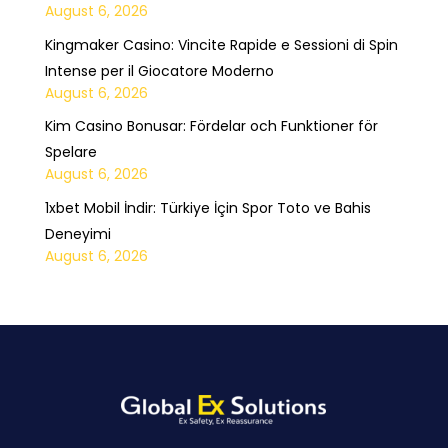
August 6, 2026
Kingmaker Casino: Vincite Rapide e Sessioni di Spin
Intense per il Giocatore Moderno
August 6, 2026
Kim Casino Bonusar: Fördelar och Funktioner för
Spelare
August 6, 2026
1xbet Mobil İndir: Türkiye İçin Spor Toto ve Bahis
Deneyimi
August 6, 2026