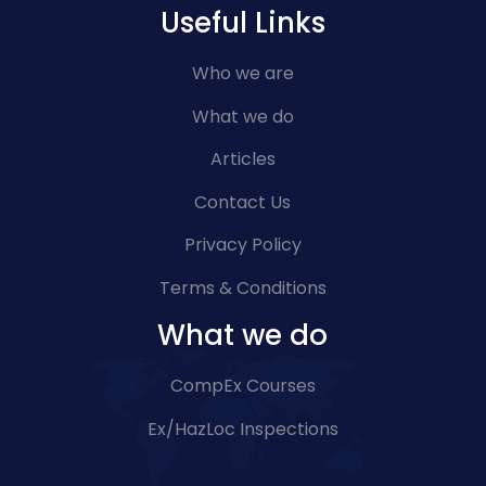
Useful Links
Who we are
What we do
Articles
Contact Us
Privacy Policy
Terms & Conditions
What we do
CompEx Courses
Ex/HazLoc Inspections