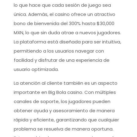
lo que hace que cada sesión de juego sea
única. Además, el casino ofrece un atractivo
bono de bienvenida del 300% hasta $30,000
MXN, lo que sin duda atrae a nuevos jugadores.
La plataforma está diseñada para ser intuitiva,
permitiendo a los usuarios navegar con
facilidad y disfrutar de una experiencia de
usuario optimizada.
La atención al cliente también es un aspecto
importante en Big Bola casino. Con múltiples
canales de soporte, los jugadores pueden
obtener ayuda y asesoramiento de manera
rápida y eficiente, garantizando que cualquier
problema se resuelva de manera oportuna.