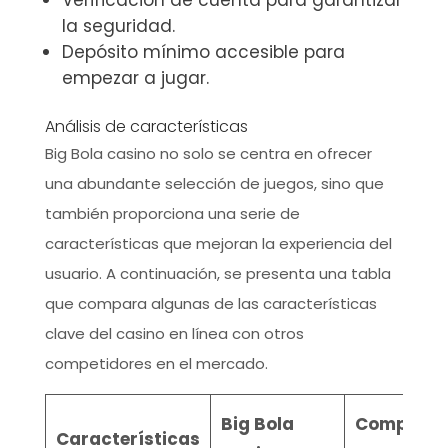
Verificación de cuenta para garantizar
la seguridad.
Depósito mínimo accesible para
empezar a jugar.
Análisis de características
Big Bola casino no solo se centra en ofrecer
una abundante selección de juegos, sino que
también proporciona una serie de
características que mejoran la experiencia del
usuario. A continuación, se presenta una tabla
que compara algunas de las características
clave del casino en línea con otros
competidores en el mercado.
Big Bola
Competid
Características