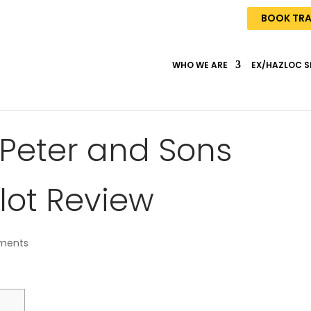
BOOK TRA
WHO WE ARE
EX/HAZLOC S
 Peter and Sons
lot Review
ments