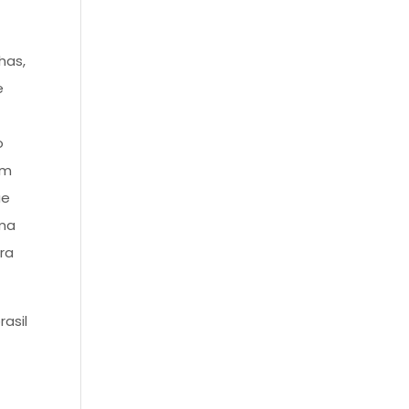
has,
e
o
em
ue
uma
ara
.