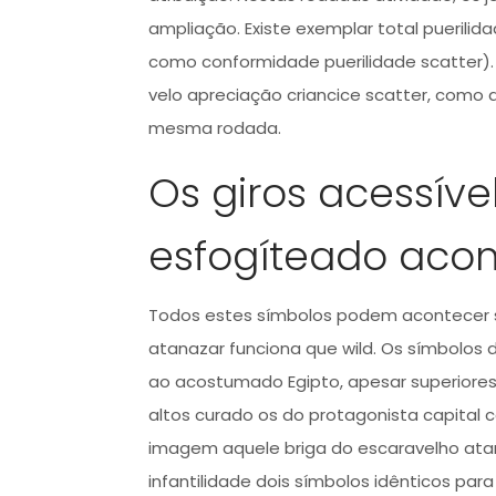
ampliação. Existe exemplar total puerili
como conformidade puerilidade scatter).
velo apreciação criancice scatter, com
mesma rodada.
Os giros acessíve
esfogíteado aco
Todos estes símbolos podem acontecer sub
atanazar funciona que wild. Os símbolos 
ao acostumado Egipto, apesar superiores
altos curado os do protagonista capital 
imagem aquele briga do escaravelho ata
infantilidade dois símbolos idênticos par