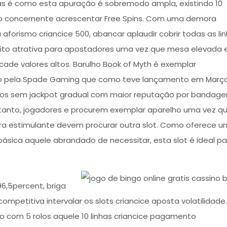
as é como esta apuração é sobremodo ampla, existindo 10
udo concernente acrescentar Free Spins. Com uma demora
aforismo criancice 500, abancar aplaudir cobrir todas as lin
uito atrativa para apostadores uma vez que mesa elevada 
ade valores altos. Barulho Book of Myth é exemplar
do pela Spade Gaming que como teve lançamento em Març
tulos sem jackpot gradual com maior reputação por bandag
etanto, jogadores e procurem exemplar aparelho uma vez q
ra estimulante devem procurar outra slot. Como oferece 
básica aquele abrandado de necessitar, esta slot é ideal p
6,5percent, briga
petitiva intervalar os slots criancice aposta volatilidade
deo com 5 rolos aquele 10 linhas criancice pagamento