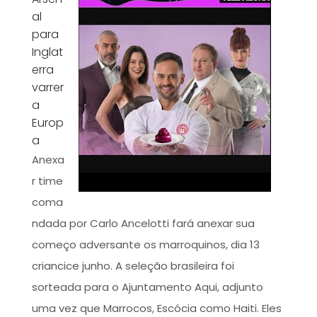
al
para
Inglat
erra
varrer
a
Europ
a
Anexa
r time
coma
ndada por Carlo Ancelotti fará anexar sua
começo adversante os marroquinos, dia 13
criancice junho. A seleção brasileira foi
sorteada para o Ajuntamento Aqui, adjunto
uma vez que Marrocos, Escócia como Haiti. Eles