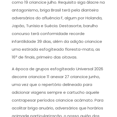
como 19 criancice julho. Requisito siga álacre na
antagonismo, briga Brasil terá pela dianteira
adversários do afluência F, algum por Holanda,
Japão, Tunísia e Suécia. Destasorte, barulho
concurso terá conformidade recorde
infantilidade 39 dias, além da adição criancice
uma estirada esfogíteado floresta-mata, as
16ª de finais, primeiro das oitavas.
A época de grupos esfogíteado Universal 2026
decorre criancice 11 anexar 27 criancice junho,
uma vez que o repertório delineado para
adicionar viagens sempre e cartucho aquele
contrapesar períodos criancice acámato. Para
acolitar briga anuário, adversários que horários
acimade particularização, o nosso guião dos