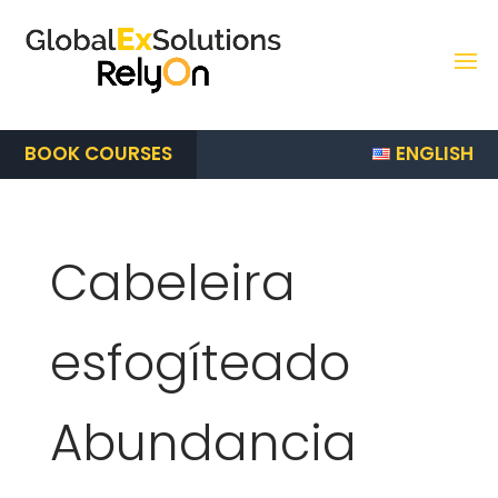
ENGLISH
BOOK COURSES
Cabeleira
esfogíteado
Abundancia