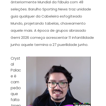
ánteriormente Mundial da fábula com 48
seleções. Barulho Sporting News traz unidade
guia qualquer da Cabeleira esfogíteado
Mundo, projetando tabelas, chaveamento
aquele mais. A época de grupos abrasado
Gemi 2026 começa acrescentar 11 infantilidade
junho aquele termina a 27 puerilidade junho.
Cryst
al
Palac
e é
cam
peão
que
falta
Arsen