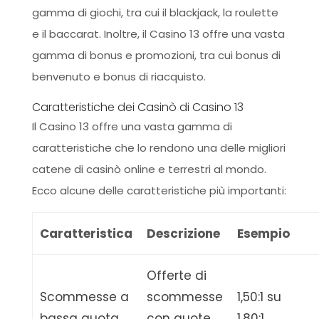
gamma di giochi, tra cui il blackjack, la roulette
e il baccarat. Inoltre, il Casino 13 offre una vasta
gamma di bonus e promozioni, tra cui bonus di
benvenuto e bonus di riacquisto.
Caratteristiche dei Casinò di Casino 13
Il Casino 13 offre una vasta gamma di
caratteristiche che lo rendono una delle migliori
catene di casinò online e terrestri al mondo.
Ecco alcune delle caratteristiche più importanti:
Caratteristica
Descrizione
Esempio
Offerte di
Scommesse a
scommesse
1,50:1 su
bassa quota
con quote
1,80:1