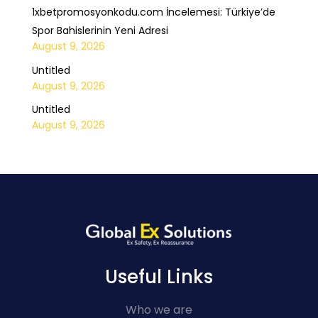
1xbetpromosyonkodu.com İncelemesi: Türkiye’de
Spor Bahislerinin Yeni Adresi
August 9, 2026
Untitled
August 9, 2026
Untitled
August 9, 2026
Useful Links
Who we are