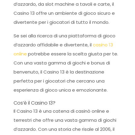
d’azzardo, da slot machine a tavoli e carte, il
Casino 13 offre un ambiente di gioco sicuro e
divertente per i giocatori di tutto il mondo.
Se sei alla ricerca di una piattaforma di gioco
d’azzardo affidabile e divertente, il
casino 13
online
potrebbe essere la scelta giusta per te.
Con una vasta gamma di giochi e bonus di
benvenuto, il Casino 13 è la destinazione
perfetta per i giocatori che cercano una
esperienza di gioco unica e emozionante.
Cos’è il Casino 13?
Il Casino 13 è una catena di casinò online e
terrestri che offre una vasta gamma di giochi
d’azzardo. Con una storia che risale al 2006, il