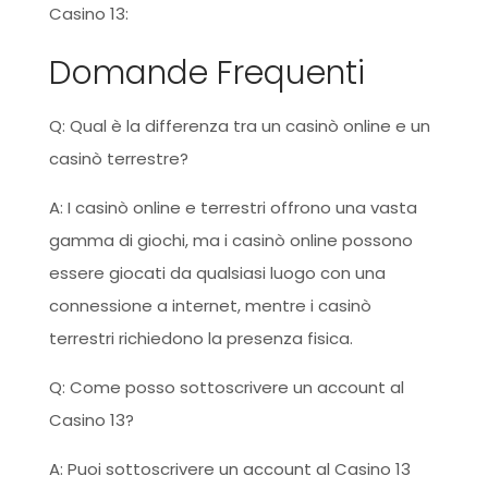
Casino 13:
Domande Frequenti
Q: Qual è la differenza tra un casinò online e un
casinò terrestre?
A: I casinò online e terrestri offrono una vasta
gamma di giochi, ma i casinò online possono
essere giocati da qualsiasi luogo con una
connessione a internet, mentre i casinò
terrestri richiedono la presenza fisica.
Q: Come posso sottoscrivere un account al
Casino 13?
A: Puoi sottoscrivere un account al Casino 13