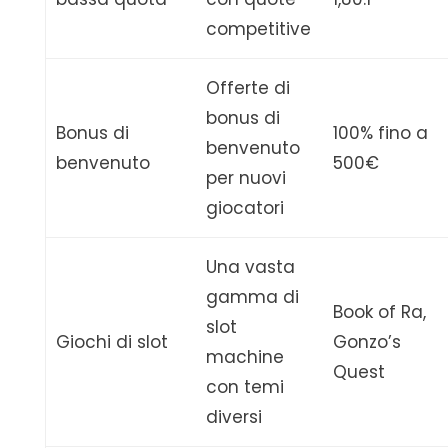
competitive
Offerte di
bonus di
Bonus di
100% fino a
benvenuto
benvenuto
500€
per nuovi
giocatori
Una vasta
gamma di
Book of Ra,
slot
Giochi di slot
Gonzo’s
machine
Quest
con temi
diversi