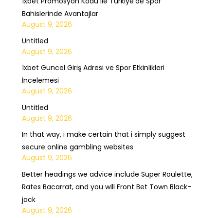
1xbet Promosyon Kodu ile Türkiye’de Spor
Bahislerinde Avantajlar
August 9, 2026
Untitled
August 9, 2026
1xbet Güncel Giriş Adresi ve Spor Etkinlikleri
İncelemesi
August 9, 2026
Untitled
August 9, 2026
In that way, i make certain that i simply suggest
secure online gambling websites
August 9, 2026
Better headings we advice include Super Roulette,
Rates Bacarrat, and you will Front Bet Town Black-
jack
August 9, 2026