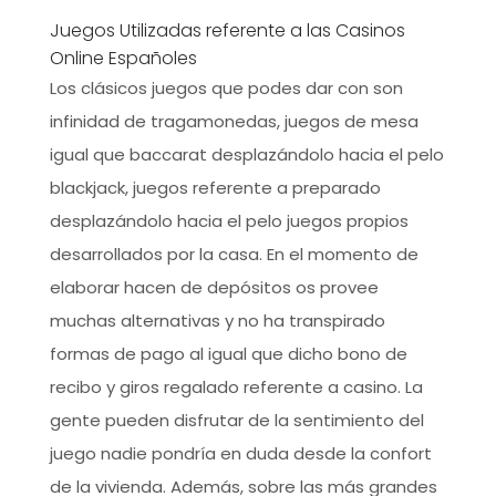
Juegos Utilizadas referente a las Casinos
Online Españoles
Los clásicos juegos que podes dar con son
infinidad de tragamonedas, juegos de mesa
igual que baccarat desplazándolo hacia el pelo
blackjack, juegos referente a preparado
desplazándolo hacia el pelo juegos propios
desarrollados por la casa. En el momento de
elaborar hacen de depósitos os provee
muchas alternativas y no ha transpirado
formas de pago al igual que dicho bono de
recibo y giros regalado referente a casino. La
gente pueden disfrutar de la sentimiento del
juego nadie pondrí­a en duda desde la confort
de la vivienda. Además, sobre las más grandes