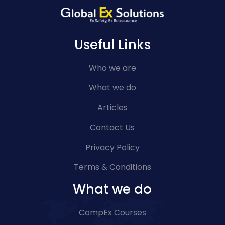
Useful Links
Who we are
What we do
Articles
Contact Us
Privacy Policy
Terms & Conditions
What we do
CompEx Courses