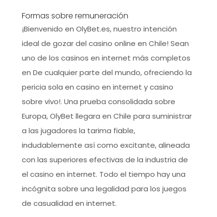
Formas sobre remuneración
¡Bienvenido en OlyBet.es, nuestro intención
ideal de gozar del casino online en Chile! Sean
uno de los casinos en internet más completos
en De cualquier parte del mundo, ofreciendo la
pericia sola en casino en internet y casino
sobre vivo!. Una prueba consolidada sobre
Europa, OlyBet llegara en Chile para suministrar
a las jugadores la tarima fiable,
indudablemente así­ como excitante, alineada
con las superiores efectivas de la industria de
el casino en internet. Todo el tiempo hay una
incógnita sobre una legalidad para los juegos
de casualidad en internet.