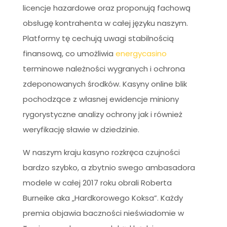
licencje hazardowe oraz proponują fachową
obsługę kontrahenta w całej języku naszym.
Platformy tę cechują uwagi stabilnością
finansową, co umożliwia
energycasino
terminowe należności wygranych i ochrona
zdeponowanych środków. Kasyny online blik
pochodzące z własnej ewidencje miniony
rygorystyczne analizy ochrony jak i również
weryfikację sławie w dziedzinie.
W naszym kraju kasyno rozkręca czujności
bardzo szybko, a zbytnio swego ambasadora
modele w całej 2017 roku obrali Roberta
Burneike aka „Hardkorowego Koksa”. Każdy
premia objawia baczności nieświadomie w