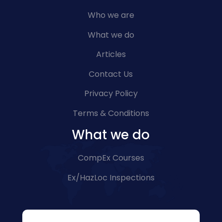
Who we are
What we do
Articles
Contact Us
Privacy Policy
Terms & Conditions
What we do
CompEx Courses
Ex/HazLoc Inspections