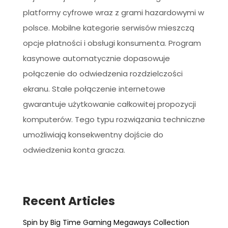
platformy cyfrowe wraz z grami hazardowymi w
polsce. Mobilne kategorie serwisów mieszczą
opcje płatności i obsługi konsumenta. Program
kasynowe automatycznie dopasowuje
połączenie do odwiedzenia rozdzielczości
ekranu. Stałe połączenie internetowe
gwarantuje użytkowanie całkowitej propozycji
komputerów. Tego typu rozwiązania techniczne
umożliwiają konsekwentny dojście do
odwiedzenia konta gracza.
Recent Articles
Spin by Big Time Gaming Megaways Collection