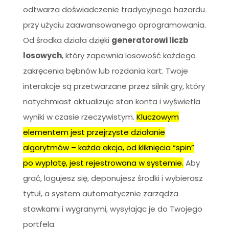
odtwarza doświadczenie tradycyjnego hazardu
przy użyciu zaawansowanego oprogramowania.
Od środka działa dzięki
generatorowi liczb
losowych
, który zapewnia losowość każdego
zakręcenia bębnów lub rozdania kart. Twoje
interakcje są przetwarzane przez silnik gry, który
natychmiast aktualizuje stan konta i wyświetla
wyniki w czasie rzeczywistym.
Kluczowym
elementem jest przejrzyste działanie
algorytmów – każda akcja, od kliknięcia “spin”
po wypłatę, jest rejestrowana w systemie.
Aby
grać, logujesz się, deponujesz środki i wybierasz
tytuł, a system automatycznie zarządza
stawkami i wygranymi, wysyłając je do Twojego
portfela.