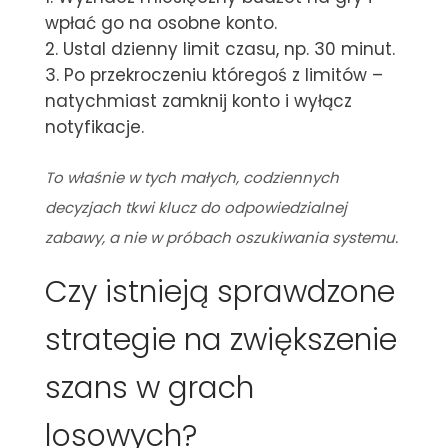
wpłać go na osobne konto.
Ustal dzienny limit czasu, np. 30 minut.
Po przekroczeniu któregoś z limitów –
natychmiast zamknij konto i wyłącz
notyfikacje.
To właśnie w tych małych, codziennych
decyzjach tkwi klucz do odpowiedzialnej
zabawy, a nie w próbach oszukiwania systemu.
Czy istnieją sprawdzone
strategie na zwiększenie
szans w grach
losowych?