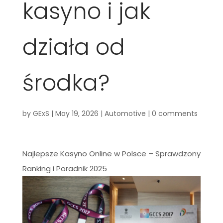
kasyno i jak
działa od
środka?
by
GExS
|
May 19, 2026
|
Automotive
|
0 comments
Najlepsze Kasyno Online w Polsce – Sprawdzony
Ranking i Poradnik 2025