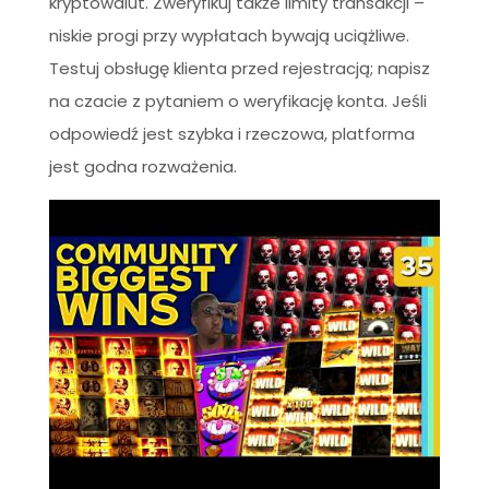
kryptowalut. Zweryfikuj także limity transakcji –
niskie progi przy wypłatach bywają uciążliwe.
Testuj obsługę klienta przed rejestracją; napisz
na czacie z pytaniem o weryfikację konta. Jeśli
odpowiedź jest szybka i rzeczowa, platforma
jest godna rozważenia.