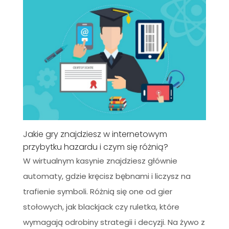
Jakie gry znajdziesz w internetowym
przybytku hazardu i czym się różnią?
W wirtualnym kasynie znajdziesz głównie
automaty, gdzie kręcisz bębnami i liczysz na
trafienie symboli. Różnią się one od gier
stołowych, jak blackjack czy ruletka, które
wymagają odrobiny strategii i decyzji. Na żywo z