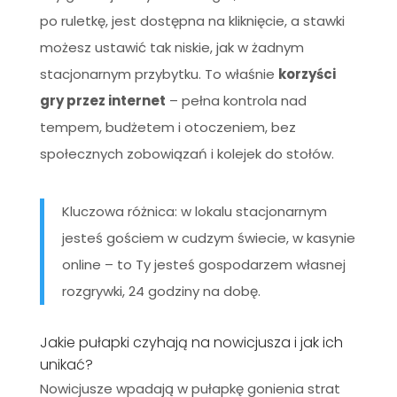
po ruletkę, jest dostępna na kliknięcie, a stawki
możesz ustawić tak niskie, jak w żadnym
stacjonarnym przybytku. To właśnie
korzyści
gry przez internet
– pełna kontrola nad
tempem, budżetem i otoczeniem, bez
społecznych zobowiązań i kolejek do stołów.
Kluczowa różnica: w lokalu stacjonarnym
jesteś gościem w cudzym świecie, w kasynie
online – to Ty jesteś gospodarzem własnej
rozgrywki, 24 godziny na dobę.
Jakie pułapki czyhają na nowicjusza i jak ich
unikać?
Nowicjusze wpadają w pułapkę gonienia strat