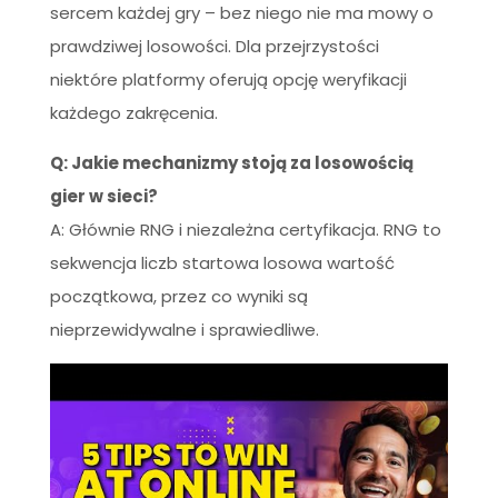
sercem każdej gry – bez niego nie ma mowy o
prawdziwej losowości. Dla przejrzystości
niektóre platformy oferują opcję weryfikacji
każdego zakręcenia.
Q: Jakie mechanizmy stoją za losowością
gier w sieci?
A: Głównie RNG i niezależna certyfikacja. RNG to
sekwencja liczb startowa losowa wartość
początkowa, przez co wyniki są
nieprzewidywalne i sprawiedliwe.