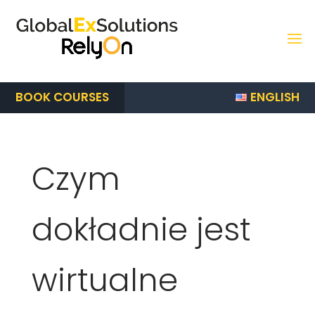
ENGLISH
BOOK COURSES
Czym
dokładnie jest
wirtualne