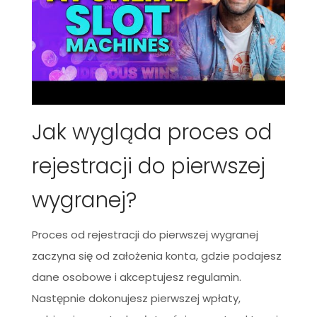
Jak wygląda proces od
rejestracji do pierwszej
wygranej?
Proces od rejestracji do pierwszej wygranej
zaczyna się od założenia konta, gdzie podajesz
dane osobowe i akceptujesz regulamin.
Następnie dokonujesz pierwszej wpłaty,