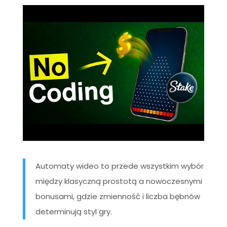
Automaty wideo to przede wszystkim wybór
między klasyczną prostotą a nowoczesnymi
bonusami, gdzie zmienność i liczba bębnów
determinują styl gry.