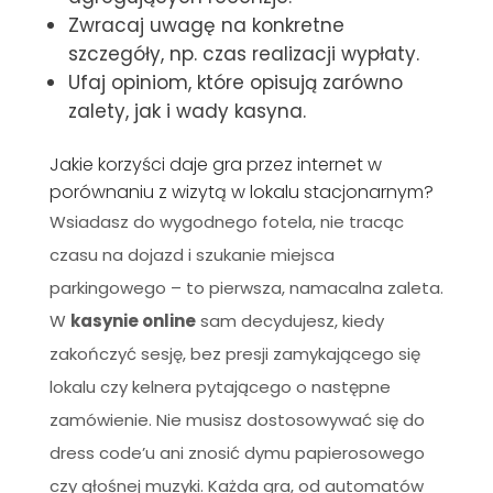
Zwracaj uwagę na konkretne
szczegóły, np. czas realizacji wypłaty.
Ufaj opiniom, które opisują zarówno
zalety, jak i wady kasyna.
Jakie korzyści daje gra przez internet w
porównaniu z wizytą w lokalu stacjonarnym?
Wsiadasz do wygodnego fotela, nie tracąc
czasu na dojazd i szukanie miejsca
parkingowego – to pierwsza, namacalna zaleta.
W
kasynie online
sam decydujesz, kiedy
zakończyć sesję, bez presji zamykającego się
lokalu czy kelnera pytającego o następne
zamówienie. Nie musisz dostosowywać się do
dress code’u ani znosić dymu papierosowego
czy głośnej muzyki. Każda gra, od automatów