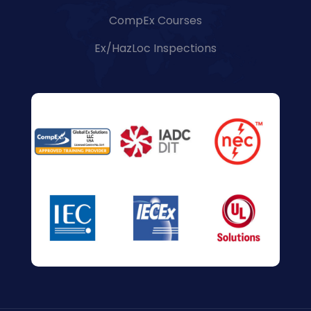
CompEx Courses
Ex/HazLoc Inspections