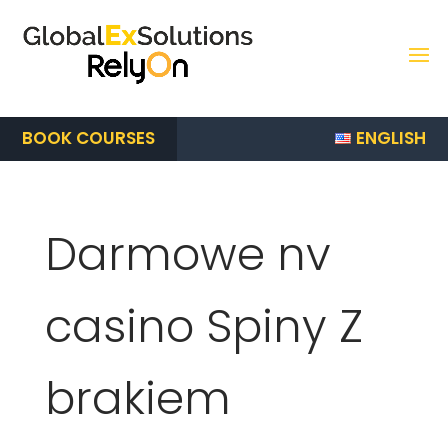
ENGLISH
BOOK COURSES
Darmowe nv
casino Spiny Z
brakiem