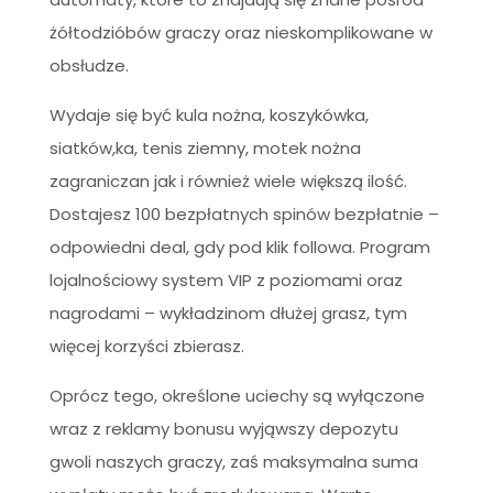
żółtodzióbów graczy oraz nieskomplikowane w
obsłudze.
Wydaje się być kula nożna, koszykówka,
siatków,ka, tenis ziemny, motek nożna
zagraniczan jak i również wiele większą ilość.
Dostajesz 100 bezpłatnych spinów bezpłatnie –
odpowiedni deal, gdy pod klik followa. Program
lojalnościowy system VIP z poziomami oraz
nagrodami – wykładzinom dłużej grasz, tym
więcej korzyści zbierasz.
Oprócz tego, określone uciechy są wyłączone
wraz z reklamy bonusu wyjąwszy depozytu
gwoli naszych graczy, zaś maksymalna suma