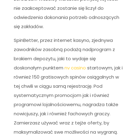
nie zaakceptować zostanie się liczył do
odwiedzenia dokonania potrzeb odnoszących
się zakładów.
SpinBetter, przez internet kasyno, zjednywa
zawodników zasobną podażą nadprogram z
brakiem depozytu, jaki to wydaje się
doskonałym punktem
nv casino
startowym, jak i
również 150 gratisowych spinów osiągalnych w
tej chwili w ciągu samą rejestrację. Pod
systematycznym promocjom jak i również
programowi lojalnościowemu, nagradza także
nowicjuszy, jak i również fachowych graczy.
Zamierzasz używać wraz z tejże oferty, by
maksymalizować swe możliwości na wygraną.