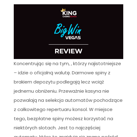
Koncentrując się na tym, , którzy najistotniejsze
– idzie o oficjalną walutę. Darmowe spiny z
brakiem depozytu podlegają lecz wciąż
jednemu obniżeniu. Przeważnie kasyna nie
pozwalają na selekcja automatów pochodzące
z całkowitego repertuaru konsol. W miejsce
tego, bezpłatne spiny możesz korzystać na
niektórych slotach. Jest to najczęściej
automaty, które to znajdują się znane pośród