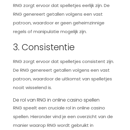
RNG zorgt ervoor dat spelletjes eerlijk zijn. De
RNG genereert getallen volgens een vast
patroon, waardoor er geen geheimzinnige
regels of manipulatie mogelijk zijn.
3. Consistentie
RNG zorgt ervoor dat spelletjes consistent zijn.
De RNG genereert getallen volgens een vast
patroon, waardoor de uitkomst van spelletjes
nooit wisselend is.
De rol van RNG in online casino spellen
RNG speelt een cruciale rol in online casino
spellen. Hieronder vind je een overzicht van de
manier waarop RNG wordt gebruikt in