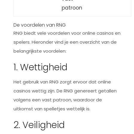
patroon
De voordelen van RNG
RNG biedt vele voordelen voor online casinos en
spelers. Hieronder vind je een overzicht van de
belangrijkste voordelen:
1. Wettigheid
Het gebruik van RNG zorgt ervoor dat online
casinos wettig zijn. De RNG genereert getallen
volgens een vast patroon, waardoor de
uitkomst van spelletjes wettelijk is.
2. Veiligheid