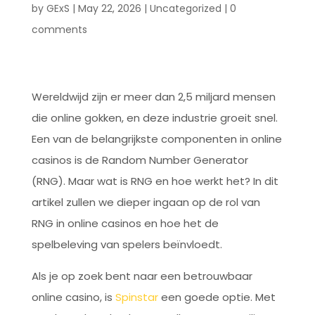
by
GExS
|
May 22, 2026
|
Uncategorized
|
0
comments
Wereldwijd zijn er meer dan 2,5 miljard mensen
die online gokken, en deze industrie groeit snel.
Een van de belangrijkste componenten in online
casinos is de Random Number Generator
(RNG). Maar wat is RNG en hoe werkt het? In dit
artikel zullen we dieper ingaan op de rol van
RNG in online casinos en hoe het de
spelbeleving van spelers beïnvloedt.
Als je op zoek bent naar een betrouwbaar
online casino, is
Spinstar
een goede optie. Met