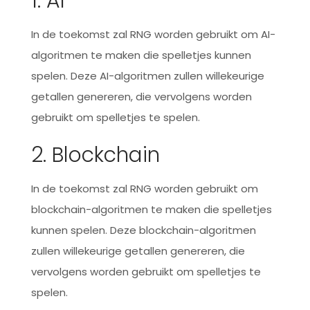
1. AI
In de toekomst zal RNG worden gebruikt om AI-
algoritmen te maken die spelletjes kunnen
spelen. Deze AI-algoritmen zullen willekeurige
getallen genereren, die vervolgens worden
gebruikt om spelletjes te spelen.
2. Blockchain
In de toekomst zal RNG worden gebruikt om
blockchain-algoritmen te maken die spelletjes
kunnen spelen. Deze blockchain-algoritmen
zullen willekeurige getallen genereren, die
vervolgens worden gebruikt om spelletjes te
spelen.