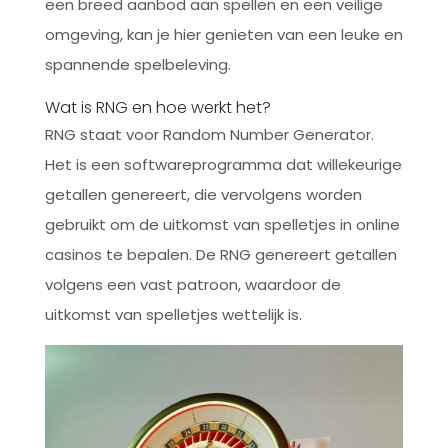
een breed aanbod aan spellen en een veilige
omgeving, kan je hier genieten van een leuke en
spannende spelbeleving.
Wat is RNG en hoe werkt het?
RNG staat voor Random Number Generator.
Het is een softwareprogramma dat willekeurige
getallen genereert, die vervolgens worden
gebruikt om de uitkomst van spelletjes in online
casinos te bepalen. De RNG genereert getallen
volgens een vast patroon, waardoor de
uitkomst van spelletjes wettelijk is.