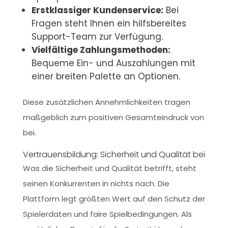
Erstklassiger Kundenservice:
Bei
Fragen steht Ihnen ein hilfsbereites
Support-Team zur Verfügung.
Vielfältige Zahlungsmethoden:
Bequeme Ein- und Auszahlungen mit
einer breiten Palette an Optionen.
Diese zusätzlichen Annehmlichkeiten tragen
maßgeblich zum positiven Gesamteindruck von
bei.
Vertrauensbildung: Sicherheit und Qualität bei
Was die Sicherheit und Qualität betrifft, steht
seinen Konkurrenten in nichts nach. Die
Plattform legt größten Wert auf den Schutz der
Spielerdaten und faire Spielbedingungen. Als