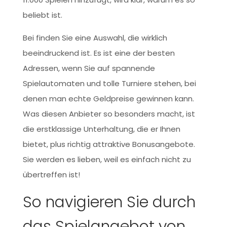
beliebt ist.
Bei finden Sie eine Auswahl, die wirklich
beeindruckend ist. Es ist eine der besten
Adressen, wenn Sie auf spannende
Spielautomaten und tolle Turniere stehen, bei
denen man echte Geldpreise gewinnen kann.
Was diesen Anbieter so besonders macht, ist
die erstklassige Unterhaltung, die er Ihnen
bietet, plus richtig attraktive Bonusangebote.
Sie werden es lieben, weil es einfach nicht zu
übertreffen ist!
So navigieren Sie durch
das Spielangebot von