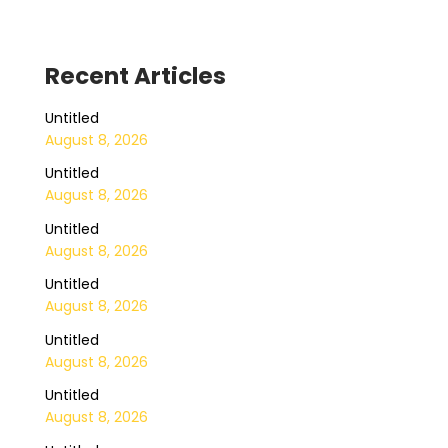
Recent Articles
Untitled
August 8, 2026
Untitled
August 8, 2026
Untitled
August 8, 2026
Untitled
August 8, 2026
Untitled
August 8, 2026
Untitled
August 8, 2026