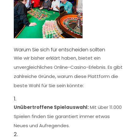
Warum Sie sich für entscheiden sollten
Wie wir bisher erklärt haben, bietet ein
unvergleichliches Online-Casino-Erlebnis. Es gibt
zahlreiche Gründe, warum diese Plattform die
beste Wahl für Sie sein könnte:
Unübertroffene Spielauswahl:
Mit über 11.000
Spielen finden Sie garantiert immer etwas
Neues und Aufregendes.