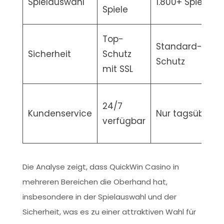
Spielauswahl
1.800+ Spiele
Spiele
Top-
Standard-
Sicherheit
Schutz
Schutz
mit SSL
24/7
Kundenservice
Nur tagsüber
verfügbar
Die Analyse zeigt, dass QuickWin Casino in
mehreren Bereichen die Oberhand hat,
insbesondere in der Spielauswahl und der
Sicherheit, was es zu einer attraktiven Wahl für