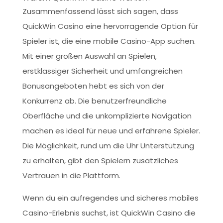
Zusammenfassend lässt sich sagen, dass
QuickWin Casino eine hervorragende Option für
Spieler ist, die eine mobile Casino-App suchen.
Mit einer großen Auswahl an Spielen,
erstklassiger Sicherheit und umfangreichen
Bonusangeboten hebt es sich von der
Konkurrenz ab. Die benutzerfreundliche
Oberfläche und die unkomplizierte Navigation
machen es ideal für neue und erfahrene Spieler.
Die Möglichkeit, rund um die Uhr Unterstützung
zu erhalten, gibt den Spielern zusätzliches
Vertrauen in die Plattform.
Wenn du ein aufregendes und sicheres mobiles
Casino-Erlebnis suchst, ist QuickWin Casino die