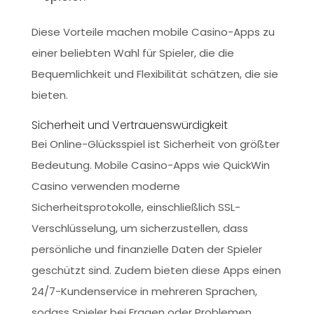
Diese Vorteile machen mobile Casino-Apps zu
einer beliebten Wahl für Spieler, die die
Bequemlichkeit und Flexibilität schätzen, die sie
bieten.
Sicherheit und Vertrauenswürdigkeit
Bei Online-Glücksspiel ist Sicherheit von größter
Bedeutung. Mobile Casino-Apps wie QuickWin
Casino verwenden moderne
Sicherheitsprotokolle, einschließlich SSL-
Verschlüsselung, um sicherzustellen, dass
persönliche und finanzielle Daten der Spieler
geschützt sind. Zudem bieten diese Apps einen
24/7-Kundenservice in mehreren Sprachen,
sodass Spieler bei Fragen oder Problemen