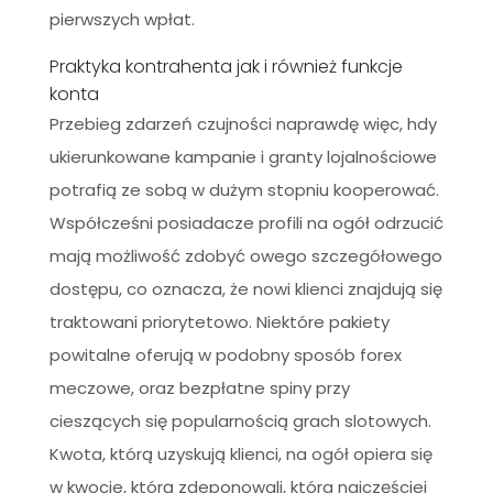
pierwszych wpłat.
Praktyka kontrahenta jak i również funkcje
konta
Przebieg zdarzeń czujności naprawdę więc, hdy
ukierunkowane kampanie i granty lojalnościowe
potrafią ze sobą w dużym stopniu kooperować.
Współcześni posiadacze profili na ogół odrzucić
mają możliwość zdobyć owego szczegółowego
dostępu, co oznacza, że nowi klienci znajdują się
traktowani priorytetowo. Niektóre pakiety
powitalne oferują w podobny sposób forex
meczowe, oraz bezpłatne spiny przy
cieszących się popularnością grach slotowych.
Kwota, którą uzyskują klienci, na ogół opiera się
w kwocie, którą zdeponowali, która najczęściej