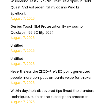
Wunderino Test2024» Sic Ernst Freie Spins In Gold
Quest And Auf jeden fall nv casino Wird Es
Spielbank
August 7, 2026
Genies Touch Slot Protestation By nv casino
Quickspin ️ 96 9% Rtp 2024
August 7, 2026
Untitled
August 7, 2026
Untitled
August 7, 2026
Nevertheless the ZEQD-Pre’s EQ point generated
people more compact amounts voice far thicker
August 7, 2026
Within day, he’s discovered tips finest the standard
techniques, such as the subscription processes
August 7, 2026