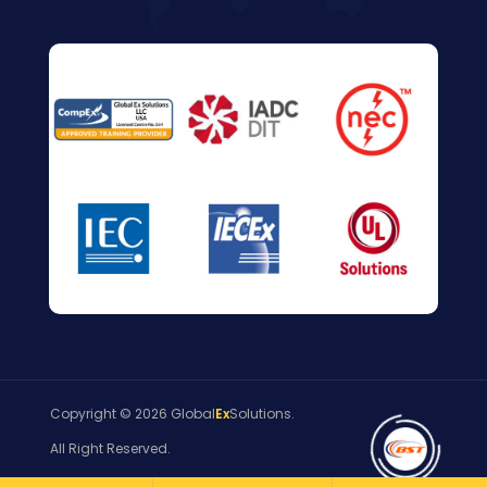
Copyright © 2026 Global
Ex
Solutions.
All Right Reserved.
Website Design by