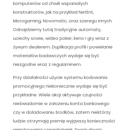
komputerów od chwili wspaniałych
konstruktorów, jak na przykład NetEnt,
Microgaming, Novomatic, oraz szeregu innych.
Odnajdziemy tutaj tradycyjne automaty,
uciechy sowie, wideo poker, keno i gry wraz z
żywym dealerem. Duplikacja profili i powielanie
materiałów badawczych wydaje się być
niezgodne wraz z regulaminem.
Przy działalności użycie systemu kodowania
promocyjnego niekoniecznie wydaje się być
przykładne. Wiele akcji aktywuje czujności
nieświadomie w założeniu konta bankowego
czy w doładowaniu środków, zatem niektórzy
ludzie otrzymają premię wyjąwszy konieczności
rejestrowania czegokolwiek. Swoją drogą,