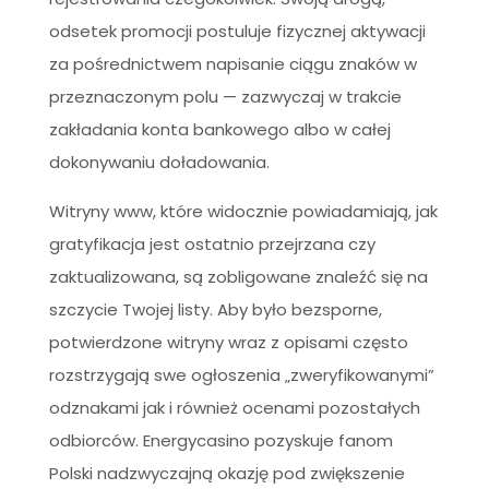
odsetek promocji postuluje fizycznej aktywacji
za pośrednictwem napisanie ciągu znaków w
przeznaczonym polu — zazwyczaj w trakcie
zakładania konta bankowego albo w całej
dokonywaniu doładowania.
Witryny www, które widocznie powiadamiają, jak
gratyfikacja jest ostatnio przejrzana czy
zaktualizowana, są zobligowane znaleźć się na
szczycie Twojej listy. Aby było bezsporne,
potwierdzone witryny wraz z opisami często
rozstrzygają swe ogłoszenia „zweryfikowanymi”
odznakami jak i również ocenami pozostałych
odbiorców. Energycasino pozyskuje fanom
Polski nadzwyczajną okazję pod zwiększenie