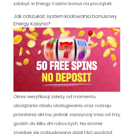
zdobyć w Energy Casino bonus na początek.
Jak odszukać system kodowania bonusowy
Energy Kasyno?
Okres weryfikacji zależy od momentu
obciążania działu obsługiwania oraz rodzaju
przesłania aktów, jednak zazwyczaj trwa od trzy
godzin do kilku dni roboczych. Na stronie
znajduje się rozbudowana dział FAQ spośród