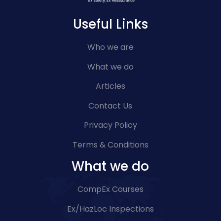
Useful Links
Who we are
What we do
Articles
Contact Us
Privacy Policy
Terms & Conditions
What we do
CompEx Courses
Ex/HazLoc Inspections