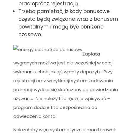
prac oprócz rejestracją.
Trzeba pamiętać, iż kody bonusowe
często będą związane wraz z bonusem
powitalnym i mogą być obniżone
czasowo.
Zapłata
wygranych możliwa jest nie wcześniej w całej
wykonaniu choć jakiejś wpłaty depozytu. Przy
rejestracji oraz weryfikacji system kodowania
promocji wydaje się skończony do odwiedzenia
używania. Nie należy fita ręcznie wpisywać –
program dodaje fita bezpośrednio do
odwiedzenia konta.
Należałoby więc systematycznie monitorować