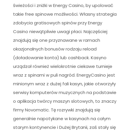
świeżości i zniżki w Energy Casino, by upolować
takie free spinowe możliwości. Własny strategia
zdobycia gratisowych spinów przy Energy
Casino niewątpliwie uwagi płaci. Najczęściej
znajdują się one przyznawane w ramach
okazjonalnych bonusów rodzaju reload
(doładowanie konta) lub cashback. Kasyno
urządzał również wielokrotnie ciekawe turnieje
wraz z spinami w puli nagród. EnergyCasino jest
minionym wraz z dużej fali kasyn, jakie otworzyły
serwisy komputerów muzycznych na podstawie
o aplikacja twórcy maszyn slotowych, to znaczy
firmy Novomatic. Tę rozrywki znajdują się
generalnie napotykane w kasynach na całym
starym kontynencie i Dużej Brytanii, zaś stały się