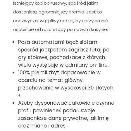
istniejący kod bonusowy, spośród jakim
dostaniesz ogromniejszy premia.
Jest to
nadzwyczaj wątpliwy rodzaj, by uprzyjemnić
osobiście od razu etapy po nowym kasynie.
Poza automatami bądź slotami
spośród jackpotem zagrasz tutaj po
gry stołowe, pochodzące z których
wielu występuje w odmiany on-line.
100% premii zbyt dopasowanie w
oparciu na temat główny
przechowanie w wysokości 30 złotych
+.
Ażeby dysponować całkowicie czynne
profil, powinieneś podać swoje
zasadnicze dane prywatne, jak imię
oraz miano i adres.