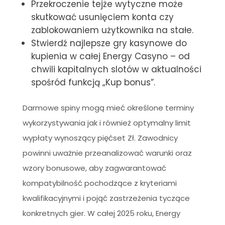
Przekroczenie tejże wytyczne może
skutkować usunięciem konta czy
zablokowaniem użytkownika na stałe.
Stwierdź najlepsze gry kasynowe do
kupienia w całej Energy Casyno – od
chwili kapitalnych slotów w aktualności
spośród funkcją „Kup bonus”.
Darmowe spiny mogą mieć określone terminy
wykorzystywania jak i również optymalny limit
wypłaty wynoszący pięćset Zł. Zawodnicy
powinni uważnie przeanalizować warunki oraz
wzory bonusowe, aby zagwarantować
kompatybilność pochodzące z kryteriami
kwalifikacyjnymi i pojąć zastrzeżenia tyczące
konkretnych gier. W całej 2025 roku, Energy