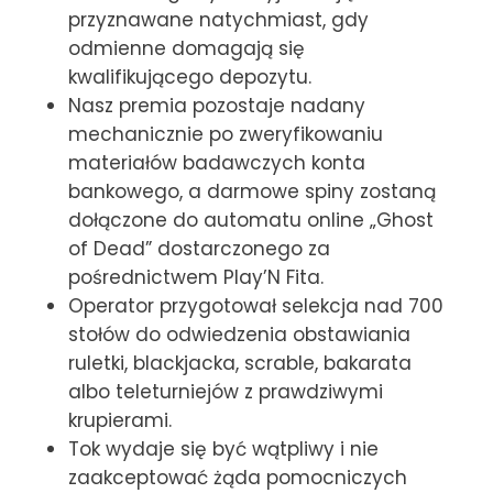
przyznawane natychmiast, gdy
odmienne domagają się
kwalifikującego depozytu.
Nasz premia pozostaje nadany
mechanicznie po zweryfikowaniu
materiałów badawczych konta
bankowego, a darmowe spiny zostaną
dołączone do automatu online „Ghost
of Dead” dostarczonego za
pośrednictwem Play’N Fita.
Operator przygotował selekcja nad 700
stołów do odwiedzenia obstawiania
ruletki, blackjacka, scrable, bakarata
albo teleturniejów z prawdziwymi
krupierami.
Tok wydaje się być wątpliwy i nie
zaakceptować żąda pomocniczych