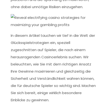
ohne dabei unnötige Risiken einzugehen.
In diesem Artikel tauchen wir tief in die Welt der
Glücksspielstrategien ein, speziell
zugeschnitten auf Spieler, die nach einem
herausragenden Casinoerlebnis suchen. Wir
beleuchten, wie Sie mit dem richtigen Ansatz
Ihre Gewinne maximieren und gleichzeitig die
Sicherheit und Verständlichkeit wahren können,
die für deutsche Spieler so wichtig sind. Machen
Sie sich bereit, einige wirklich besondere
Einblicke zu gewinnen.