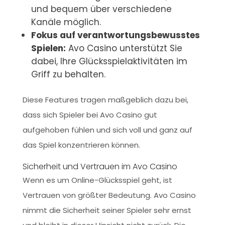
und bequem über verschiedene
Kanäle möglich.
Fokus auf verantwortungsbewusstes
Spielen:
Avo Casino unterstützt Sie
dabei, Ihre Glücksspielaktivitäten im
Griff zu behalten.
Diese Features tragen maßgeblich dazu bei,
dass sich Spieler bei Avo Casino gut
aufgehoben fühlen und sich voll und ganz auf
das Spiel konzentrieren können.
Sicherheit und Vertrauen im Avo Casino
Wenn es um Online-Glücksspiel geht, ist
Vertrauen von größter Bedeutung. Avo Casino
nimmt die Sicherheit seiner Spieler sehr ernst