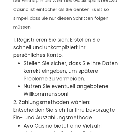
Der Einstieg in die Welt des Glücksspiels bei Avo
Casino ist einfacher als Sie denken. Es ist so
simpel, dass Sie nur diesen Schritten folgen
müssen:
Registrieren Sie sich: Erstellen Sie
schnell und unkompliziert Ihr
persönliches Konto.
Stellen Sie sicher, dass Sie Ihre Daten
korrekt eingeben, um spätere
Probleme zu vermeiden.
Nutzen Sie eventuell angebotene
Willkommensboni.
Zahlungsmethoden wählen:
Entscheiden Sie sich für Ihre bevorzugte
Ein- und Auszahlungsmethode.
Avo Casino bietet eine Vielzahl