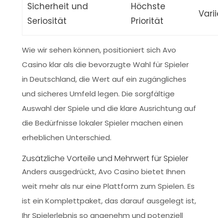
Sicherheit und
Höchste
Varii
Seriosität
Priorität
Wie wir sehen können, positioniert sich Avo
Casino klar als die bevorzugte Wahl für Spieler
in Deutschland, die Wert auf ein zugängliches
und sicheres Umfeld legen. Die sorgfältige
Auswahl der Spiele und die klare Ausrichtung auf
die Bedürfnisse lokaler Spieler machen einen
erheblichen Unterschied.
Zusätzliche Vorteile und Mehrwert für Spieler
Anders ausgedrückt, Avo Casino bietet Ihnen
weit mehr als nur eine Plattform zum Spielen. Es
ist ein Komplettpaket, das darauf ausgelegt ist,
Ihr Spielerlebnis so angenehm und potenziell