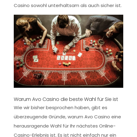
Casino sowohl unterhaltsam als auch sicher ist.
Warum Avo Casino die beste Wahl für Sie ist
Wie wir bisher besprochen haben, gibt es
überzeugende Gründe, warum Avo Casino eine
herausragende Wahl für Ihr nächstes Online-
Casino-Erlebnis ist. Es ist nicht einfach nur ein