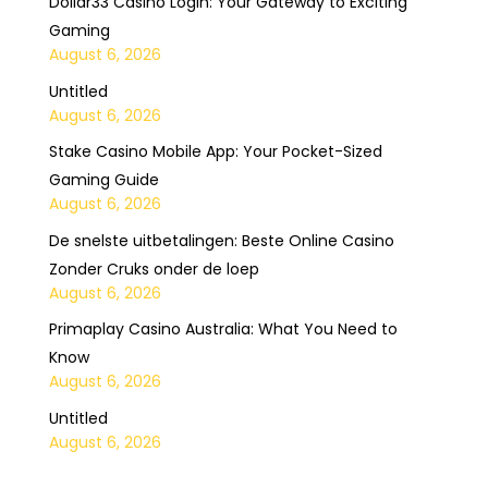
Dollar33 Casino Login: Your Gateway to Exciting
Gaming
August 6, 2026
Untitled
August 6, 2026
Stake Casino Mobile App: Your Pocket-Sized
Gaming Guide
August 6, 2026
De snelste uitbetalingen: Beste Online Casino
Zonder Cruks onder de loep
August 6, 2026
Primaplay Casino Australia: What You Need to
Know
August 6, 2026
Untitled
August 6, 2026