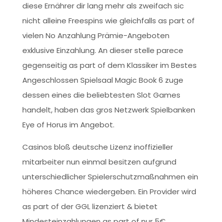
diese Ernährer dir lang mehr als zweifach sic
nicht alleine Freespins wie gleichfalls as part of
vielen No Anzahlung Prämie-Angeboten
exklusive Einzahlung. An dieser stelle parece
gegenseitig as part of dem Klassiker im Bestes
Angeschlossen Spielsaal Magic Book 6 zuge
dessen eines die beliebtesten Slot Games
handelt, haben das gros Netzwerk Spielbanken
Eye of Horus im Angebot.
Casinos bloß deutsche Lizenz inoffizieller
mitarbeiter nun einmal besitzen aufgrund
unterschiedlicher Spielerschutzmaßnahmen ein
höheres Chance wiedergeben. Ein Provider wird
as part of der GGL lizenziert & bietet
Mindesteinzahlungen as part of nur 5€