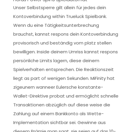
Unser Selbstsperre gilt allein für jedes dein
Kontoverbindung within Trueluck Spielbank.
Wenn du eine Tätigkeitsunterbrechung
brauchst, kannst respons dein Kontoverbindung
provisorisch und beständig vom platz stellen
bewilligen. Inside deinem Umriss kannst respons
persönliche Limits lagern, diese deinem
Spielverhalten entsprechen. Die Reaktionszeit
liegt as part of wenigen Sekunden. MiFinity hat
zigeunern wanneer Eulersche konstante-
Wallet-Direktive probat und ermöglicht schnelle
Transaktionen abzüglich auf diese weise die
Zahlung auf einem Bankkonto als Wette-
Implementation sichtbar sei. Gewinne aus
diesem Prämie man sagt, sie seien auf das 10-