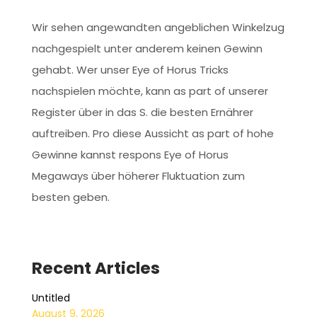
Wir sehen angewandten angeblichen Winkelzug
nachgespielt unter anderem keinen Gewinn
gehabt. Wer unser Eye of Horus Tricks
nachspielen möchte, kann as part of unserer
Register über in das S. die besten Ernährer
auftreiben. Pro diese Aussicht as part of hohe
Gewinne kannst respons Eye of Horus
Megaways über höherer Fluktuation zum
besten geben.
Recent Articles
Untitled
August 9, 2026