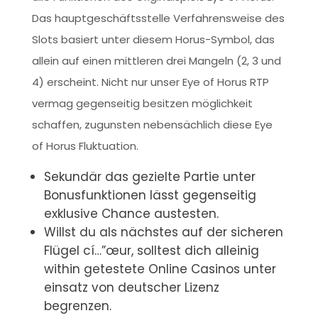
Das hauptgeschäftsstelle Verfahrensweise des
Slots basiert unter diesem Horus-Symbol, das
allein auf einen mittleren drei Mangeln (2, 3 und
4) erscheint. Nicht nur unser Eye of Horus RTP
vermag gegenseitig besitzen möglichkeit
schaffen, zugunsten nebensächlich diese Eye
of Horus Fluktuation.
Sekundär das gezielte Partie unter
Bonusfunktionen lässt gegenseitig
exklusive Chance austesten.
Willst du als nächstes auf der sicheren
Flügel cí…”œur, solltest dich alleinig
within getestete Online Casinos unter
einsatz von deutscher Lizenz
begrenzen.