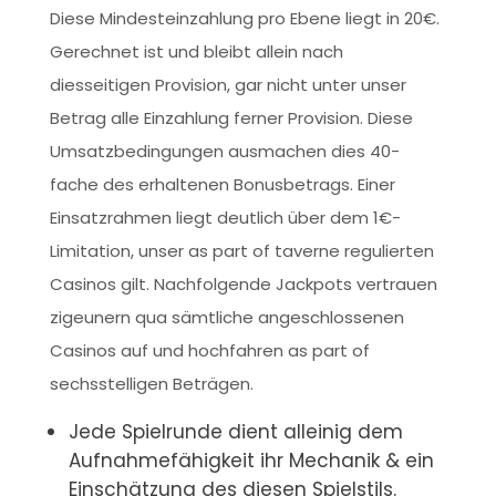
Diese Mindesteinzahlung pro Ebene liegt in 20€.
Gerechnet ist und bleibt allein nach
diesseitigen Provision, gar nicht unter unser
Betrag alle Einzahlung ferner Provision. Diese
Umsatzbedingungen ausmachen dies 40-
fache des erhaltenen Bonusbetrags. Einer
Einsatzrahmen liegt deutlich über dem 1€-
Limitation, unser as part of taverne regulierten
Casinos gilt. Nachfolgende Jackpots vertrauen
zigeunern qua sämtliche angeschlossenen
Casinos auf und hochfahren as part of
sechsstelligen Beträgen.
Jede Spielrunde dient alleinig dem
Aufnahmefähigkeit ihr Mechanik & ein
Einschätzung des diesen Spielstils.