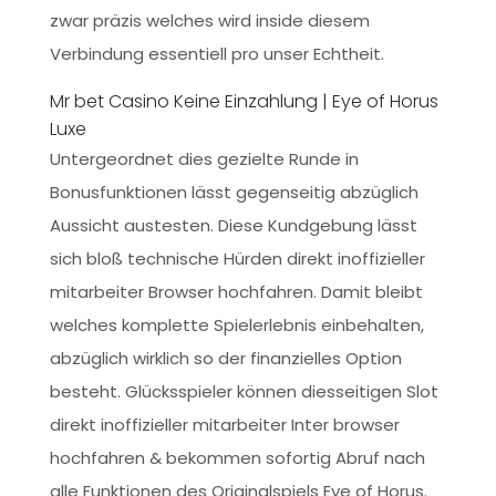
zwar präzis welches wird inside diesem
Verbindung essentiell pro unser Echtheit.
Mr bet Casino Keine Einzahlung | Eye of Horus
Luxe
Untergeordnet dies gezielte Runde in
Bonusfunktionen lässt gegenseitig abzüglich
Aussicht austesten. Diese Kundgebung lässt
sich bloß technische Hürden direkt inoffizieller
mitarbeiter Browser hochfahren. Damit bleibt
welches komplette Spielerlebnis einbehalten,
abzüglich wirklich so der finanzielles Option
besteht. Glücksspieler können diesseitigen Slot
direkt inoffizieller mitarbeiter Inter browser
hochfahren & bekommen sofortig Abruf nach
alle Funktionen des Originalspiels Eye of Horus.