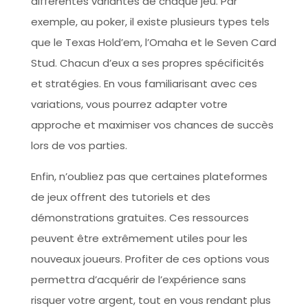
différentes variantes de chaque jeu. Par
exemple, au poker, il existe plusieurs types tels
que le Texas Hold’em, l’Omaha et le Seven Card
Stud. Chacun d’eux a ses propres spécificités
et stratégies. En vous familiarisant avec ces
variations, vous pourrez adapter votre
approche et maximiser vos chances de succès
lors de vos parties.
Enfin, n’oubliez pas que certaines plateformes
de jeux offrent des tutoriels et des
démonstrations gratuites. Ces ressources
peuvent être extrêmement utiles pour les
nouveaux joueurs. Profiter de ces options vous
permettra d’acquérir de l’expérience sans
risquer votre argent, tout en vous rendant plus