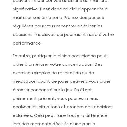
peuvent influencer vos décisions de manière
significative. Il est donc crucial d’apprendre à
maîtriser vos émotions. Prenez des pauses
régulières pour vous recentrer et éviter les
décisions impulsives qui pourraient nuire à votre
performance.
En outre, pratiquer la pleine conscience peut
aider à améliorer votre concentration. Des
exercices simples de respiration ou de
méditation avant de jouer peuvent vous aider
à rester concentré sur le jeu. En étant
pleinement présent, vous pourrez mieux
analyser les situations et prendre des décisions
éclairées. Cela peut faire toute la différence
lors des moments décisifs d’une partie.