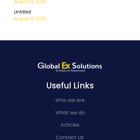
August 9, 2026
Untitled
August 9, 2026
Useful Links
Who we are
What we do
Articles
Contact Us