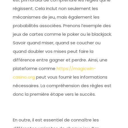
régissent. Cela inclut non seulement les
mécanismes de jeu, mais également les
probabilités associées. Prenons l’exemple des
jeux de cartes comme le poker ou le blackjack.
Savoir quand miser, quand se coucher ou
quand doubler vos mises peut faire la
différence entre gagner et perdre. Ainsi, une
plateforme comme
https://magicwin-
casino.org
peut vous fournir les informations
nécessaires. La compréhension des règles est
donc la première étape vers le succès.
En outre, il est essentiel de connaître les