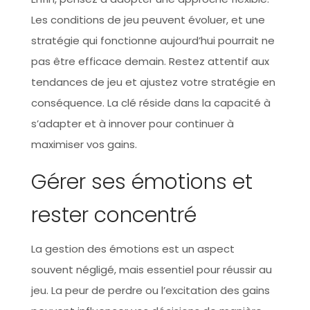
Les conditions de jeu peuvent évoluer, et une
stratégie qui fonctionne aujourd’hui pourrait ne
pas être efficace demain. Restez attentif aux
tendances de jeu et ajustez votre stratégie en
conséquence. La clé réside dans la capacité à
s’adapter et à innover pour continuer à
maximiser vos gains.
Gérer ses émotions et
rester concentré
La gestion des émotions est un aspect
souvent négligé, mais essentiel pour réussir au
jeu. La peur de perdre ou l’excitation des gains