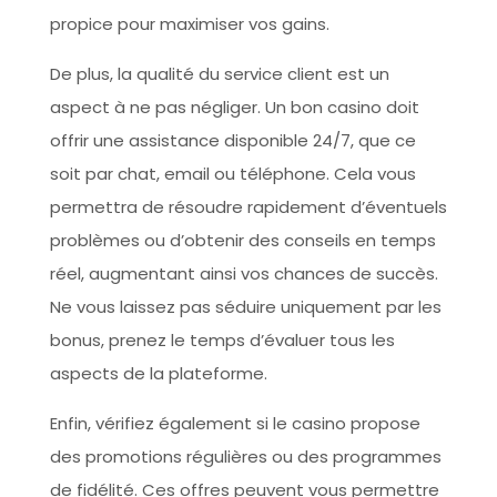
propice pour maximiser vos gains.
De plus, la qualité du service client est un
aspect à ne pas négliger. Un bon casino doit
offrir une assistance disponible 24/7, que ce
soit par chat, email ou téléphone. Cela vous
permettra de résoudre rapidement d’éventuels
problèmes ou d’obtenir des conseils en temps
réel, augmentant ainsi vos chances de succès.
Ne vous laissez pas séduire uniquement par les
bonus, prenez le temps d’évaluer tous les
aspects de la plateforme.
Enfin, vérifiez également si le casino propose
des promotions régulières ou des programmes
de fidélité. Ces offres peuvent vous permettre