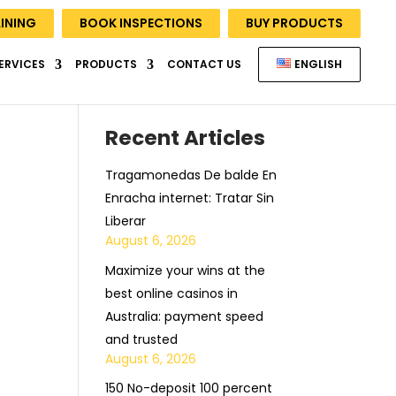
INING
BOOK INSPECTIONS
BUY PRODUCTS
ERVICES
PRODUCTS
CONTACT US
ENGLISH
Recent Articles
Tragamonedas De balde En
Enracha internet: Tratar Sin
Liberar
August 6, 2026
Maximize your wins at the
best online casinos in
Australia: payment speed
and trusted
August 6, 2026
150 No-deposit 100 percent