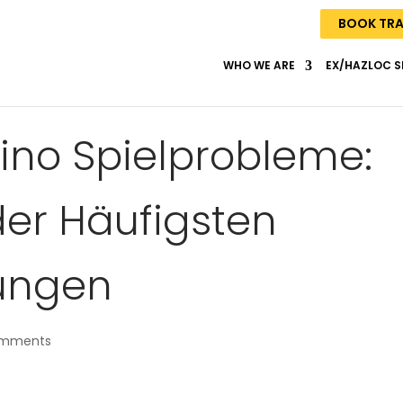
BOOK TRA
WHO WE ARE
EX/HAZLOC S
ino Spielprobleme:
der Häufigsten
ungen
omments