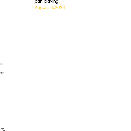
can playing
August 6, 2026
zu
er
rt,