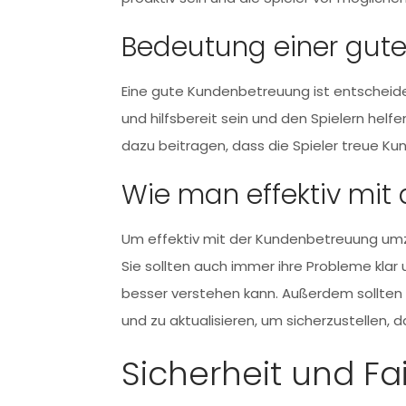
Bedeutung einer gut
Eine gute Kundenbetreuung ist entscheidend
und hilfsbereit sein und den Spielern hel
dazu beitragen, dass die Spieler treue K
Wie man effektiv mi
Um effektiv mit der Kundenbetreuung umzug
Sie sollten auch immer ihre Probleme klar
besser verstehen kann. Außerdem sollten d
und zu aktualisieren, um sicherzustellen, 
Sicherheit und Fa