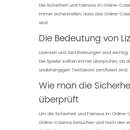
Die Sicherheit und Fairness im Online-Cas
immer sicherstellen, dass das Online-Casin
sind.
Die Bedeutung von Liz
Lizenzen und Zertifizierungen sind wichtig,
Die Spieler sollten immer überprüfen, ob d
unabhängigen Testlabors zertifiziert sind.
Wie man die Sicherhe
überprüft
Um die Sicherheit und Fairness im Online-
Online-Casinos besuchen und nach den en