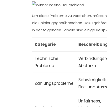
Um diese Probleme zu verstehen, müssen 
die Spieler gegenübersehen. Dazu gehöre
In der folgenden Tabelle sind einige Beisp
Kategorie
Beschreibun
Technische
Verbindungsfe
Probleme
Abstürze
Schwierigkeit
Zahlungsprobleme
Ein- und Aus
Unfairness,