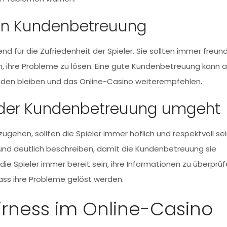
en Kundenbetreuung
 für die Zufriedenheit der Spieler. Sie sollten immer freund
fen, ihre Probleme zu lösen. Eine gute Kundenbetreuung kann 
unden bleiben und das Online-Casino weiterempfehlen.
t der Kundenbetreuung umgeht
ehen, sollten die Spieler immer höflich und respektvoll sei
 und deutlich beschreiben, damit die Kundenbetreuung sie
ie Spieler immer bereit sein, ihre Informationen zu überprü
dass ihre Probleme gelöst werden.
irness im Online-Casino