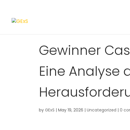
Gewinner Cas
Eine Analyse 
Herausforder
by
GExS
|
May 19, 2026
|
Uncategorized
|
0 c