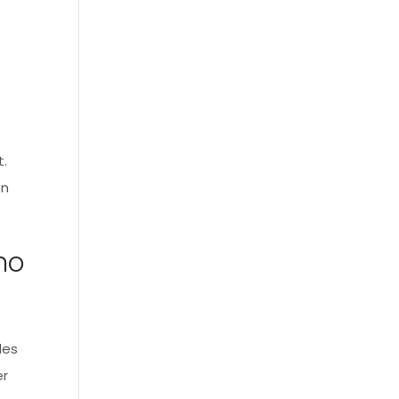
t.
on
no
des
er