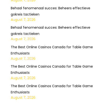
August 7, 2026
Behaal fenomenaal succes: Beheers effectieve
gokreis tactieken
August 7, 2026
Behaal fenomenaal succes: Beheers effectieve
gokreis tactieken
August 7, 2026
The Best Online Casinos Canada for Table Game
Enthusiasts
August 7, 2026
The Best Online Casinos Canada for Table Game
Enthusiasts
August 7, 2026
The Best Online Casinos Canada for Table Game
Enthusiasts
August 7, 2026