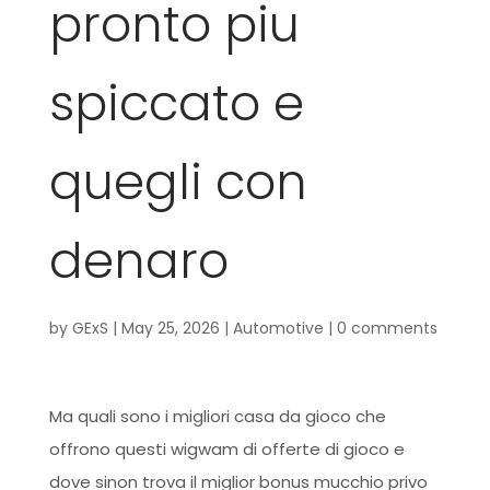
pronto piu
spiccato e
quegli con
denaro
by
GExS
|
May 25, 2026
|
Automotive
|
0 comments
Ma quali sono i migliori casa da gioco che
offrono questi wigwam di offerte di gioco e
dove sinon trova il miglior bonus mucchio privo