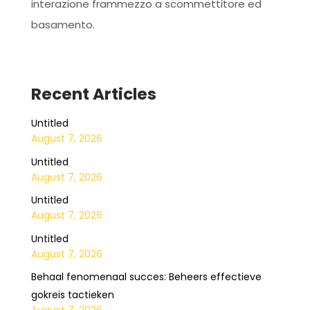
interazione frammezzo a scommettitore ed
basamento.
Recent Articles
Untitled
August 7, 2026
Untitled
August 7, 2026
Untitled
August 7, 2026
Untitled
August 7, 2026
Behaal fenomenaal succes: Beheers effectieve
gokreis tactieken