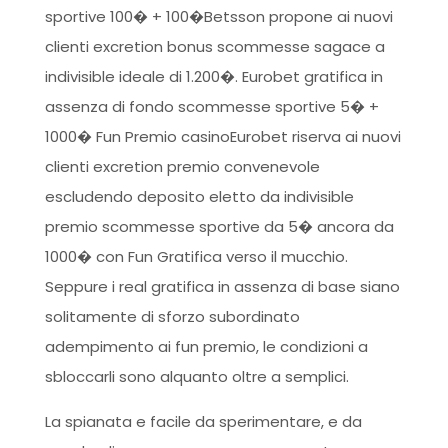
sportive 100� + 100�Betsson propone ai nuovi
clienti excretion bonus scommesse sagace a
indivisible ideale di 1.200�. Eurobet gratifica in
assenza di fondo scommesse sportive 5� +
1000� Fun Premio casinoEurobet riserva ai nuovi
clienti excretion premio convenevole
escludendo deposito eletto da indivisible
premio scommesse sportive da 5� ancora da
1000� con Fun Gratifica verso il mucchio.
Seppure i real gratifica in assenza di base siano
solitamente di sforzo subordinato
adempimento ai fun premio, le condizioni a
sbloccarli sono alquanto oltre a semplici.
La spianata e facile da sperimentare, e da