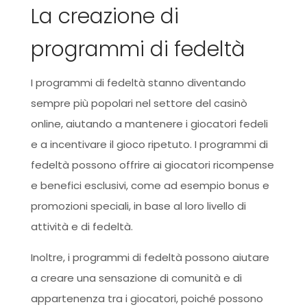
La creazione di
programmi di fedeltà
I programmi di fedeltà stanno diventando
sempre più popolari nel settore del casinò
online, aiutando a mantenere i giocatori fedeli
e a incentivare il gioco ripetuto. I programmi di
fedeltà possono offrire ai giocatori ricompense
e benefici esclusivi, come ad esempio bonus e
promozioni speciali, in base al loro livello di
attività e di fedeltà.
Inoltre, i programmi di fedeltà possono aiutare
a creare una sensazione di comunità e di
appartenenza tra i giocatori, poiché possono