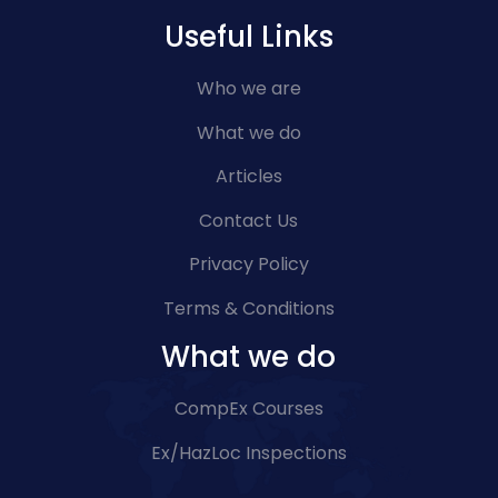
Useful Links
Who we are
What we do
Articles
Contact Us
Privacy Policy
Terms & Conditions
What we do
CompEx Courses
Ex/HazLoc Inspections