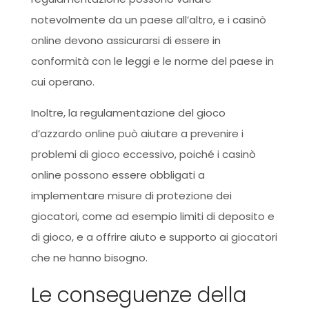
notevolmente da un paese all’altro, e i casinò
online devono assicurarsi di essere in
conformità con le leggi e le norme del paese in
cui operano.
Inoltre, la regulamentazione del gioco
d’azzardo online può aiutare a prevenire i
problemi di gioco eccessivo, poiché i casinò
online possono essere obbligati a
implementare misure di protezione dei
giocatori, come ad esempio limiti di deposito e
di gioco, e a offrire aiuto e supporto ai giocatori
che ne hanno bisogno.
Le conseguenze della