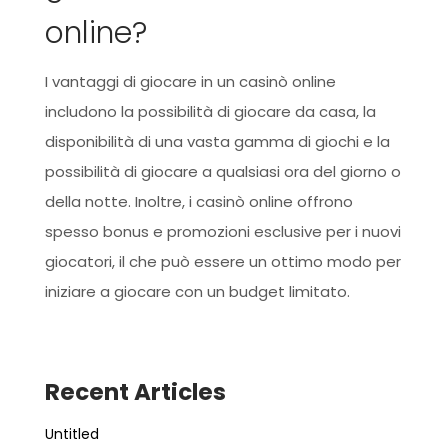
online?
I vantaggi di giocare in un casinò online
includono la possibilità di giocare da casa, la
disponibilità di una vasta gamma di giochi e la
possibilità di giocare a qualsiasi ora del giorno o
della notte. Inoltre, i casinò online offrono
spesso bonus e promozioni esclusive per i nuovi
giocatori, il che può essere un ottimo modo per
iniziare a giocare con un budget limitato.
Recent Articles
Untitled