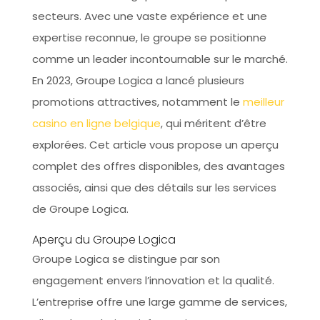
secteurs. Avec une vaste expérience et une
expertise reconnue, le groupe se positionne
comme un leader incontournable sur le marché.
En 2023, Groupe Logica a lancé plusieurs
promotions attractives, notamment le
meilleur
casino en ligne belgique
, qui méritent d’être
explorées. Cet article vous propose un aperçu
complet des offres disponibles, des avantages
associés, ainsi que des détails sur les services
de Groupe Logica.
Aperçu du Groupe Logica
Groupe Logica se distingue par son
engagement envers l’innovation et la qualité.
L’entreprise offre une large gamme de services,