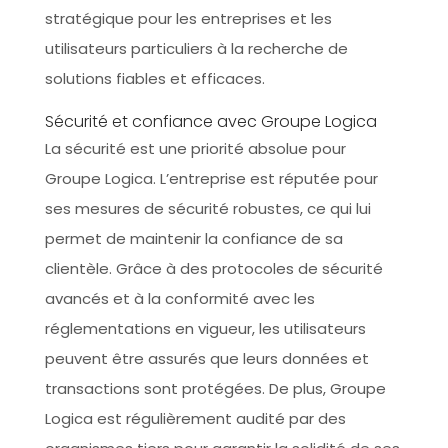
stratégique pour les entreprises et les
utilisateurs particuliers à la recherche de
solutions fiables et efficaces.
Sécurité et confiance avec Groupe Logica
La sécurité est une priorité absolue pour
Groupe Logica. L’entreprise est réputée pour
ses mesures de sécurité robustes, ce qui lui
permet de maintenir la confiance de sa
clientèle. Grâce à des protocoles de sécurité
avancés et à la conformité avec les
réglementations en vigueur, les utilisateurs
peuvent être assurés que leurs données et
transactions sont protégées. De plus, Groupe
Logica est régulièrement audité par des