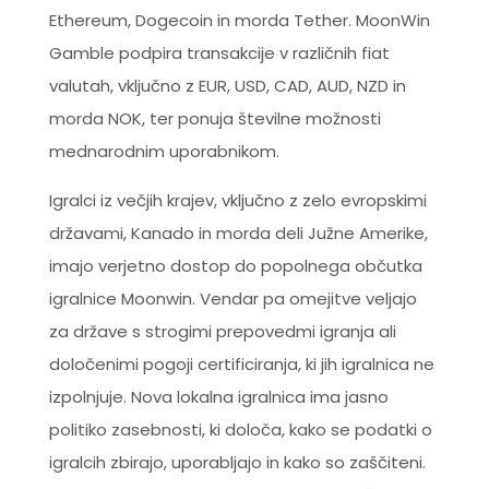
Ethereum, Dogecoin in morda Tether. MoonWin
Gamble podpira transakcije v različnih fiat
valutah, vključno z EUR, USD, CAD, AUD, NZD in
morda NOK, ter ponuja številne možnosti
mednarodnim uporabnikom.
Igralci iz večjih krajev, vključno z zelo evropskimi
državami, Kanado in morda deli Južne Amerike,
imajo verjetno dostop do popolnega občutka
igralnice Moonwin. Vendar pa omejitve veljajo
za države s strogimi prepovedmi igranja ali
določenimi pogoji certificiranja, ki jih igralnica ne
izpolnjuje. Nova lokalna igralnica ima jasno
politiko zasebnosti, ki določa, kako se podatki o
igralcih zbirajo, uporabljajo in kako so zaščiteni.