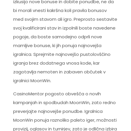
izkusijo nove bonuse in dobite ponudbe, ne da
bi morali vnesti kakršna koli pravila bonusov
med svojim stavom ali igro. Preprosto sestavite
svoj kvalificirani stav in izpolnili boste navedene
pogoje, da boste samodejno odprli nove
mamljive bonuse, ki jih ponuja najnovejša
igralnica. Sprejmite najnovejšo pustolovščino
igranja brez dodatnega vnosa kode, kar
zagotavlja nemoten in zabaven občutek v
igralnici MoonWin.
CasinoMentor pogosto obvešča o novih
kampanjah in spodbudah MoonWin, zato redno
preverjajte najnovejše ponudbe. Igralnica
MoonWin ponuja raznoliko paleto iger, možnosti
provizij, oglasov in turnirjev, zato je odlična izbira