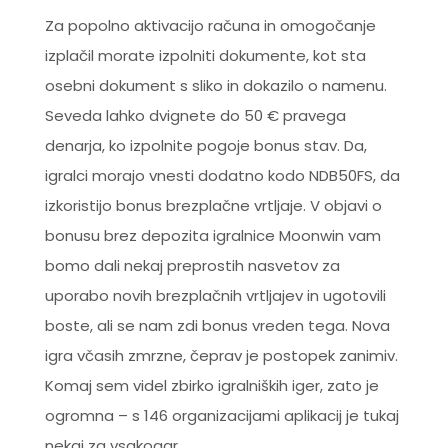
Za popolno aktivacijo računa in omogočanje
izplačil morate izpolniti dokumente, kot sta
osebni dokument s sliko in dokazilo o namenu.
Seveda lahko dvignete do 50 € pravega
denarja, ko izpolnite pogoje bonus stav. Da,
igralci morajo vnesti dodatno kodo NDB50FS, da
izkoristijo bonus brezplačne vrtljaje. V objavi o
bonusu brez depozita igralnice Moonwin vam
bomo dali nekaj preprostih nasvetov za
uporabo novih brezplačnih vrtljajev in ugotovili
boste, ali se nam zdi bonus vreden tega. Nova
igra včasih zmrzne, čeprav je postopek zanimiv.
Komaj sem videl zbirko igralniških iger, zato je
ogromna – s 146 organizacijami aplikacij je tukaj
nekaj za vsakogar.