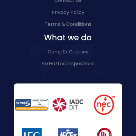
Contact Us
Privacy Policy
Terms & Conditions
What we do
CompEx Courses
Ex/HazLoc Inspections