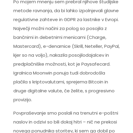
Po mojem mnenju sem prebral njihove študijske
metode ravnanja, da bi lahko izpolnjevali glavne
regulativne zahteve in GDPR za lastnike v Evropi.
Največji možni načini za polog so posojila z
bančnimi in debetnimi menicami (Charge,
Mastercard), e-denarnice (Skrill, Neteller, PayPal,
kjer so na voljo), nakazila posojilodajalcev in
predplačniške možnosti, kot je Paysafecard.
Igralnica Moonwin ponuja tudi dobrodošla
plačila s kriptovalutami, sprejema Bitcoin in
druge digitalne valute, če želite, s progresivno
provizijo.
Povpraševanje smo poslali na trenutni e-poštni
naslov in odzivi so bili dokaj hitri – nič ne prekosi
novega ponudnika storitev, ki sem ga dobil po