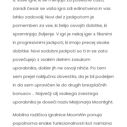
zaradi česar se vaša igra zdi edinstvena in vas
lahko zadovolji. Novi del z jackpotom je
pomemben za vse, ki želijo osvojiti dobitke, ki
spreminjajo življenje. V igri je nekaj iger s fiksnimi
in progresivnimi jackpoti, ki imajo precej visoke
dobitke. Novi sodobni jackpoti so ti in se zato
povečujejo z vsakim delnim zasukom
uporabnika, dokler jih ne osvoji nihče. Po tem
sem prejel naključna obvestila, da je bil podeljen
in da sem upravičen le do drugih brezplačnih
bonusov … Največji cilj vsakega zvestega
uporabnika je doseči naziv Misijonarja Moonlight.
Mobilna različica igralnice MoonWin ponuja
popolnoma enake funkcionalnosti kot namizna