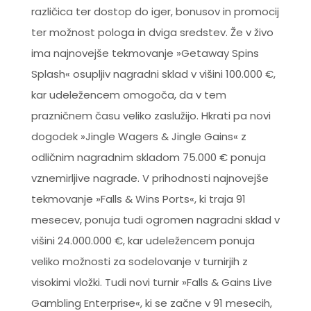
različica ter dostop do iger, bonusov in promocij
ter možnost pologa in dviga sredstev. Že v živo
ima najnovejše tekmovanje »Getaway Spins
Splash« osupljiv nagradni sklad v višini 100.000 €,
kar udeležencem omogoča, da v tem
prazničnem času veliko zaslužijo. Hkrati pa novi
dogodek »Jingle Wagers & Jingle Gains« z
odličnim nagradnim skladom 75.000 € ponuja
vznemirljive nagrade. V prihodnosti najnovejše
tekmovanje »Falls & Wins Ports«, ki traja 91
mesecev, ponuja tudi ogromen nagradni sklad v
višini 24.000.000 €, kar udeležencem ponuja
veliko možnosti za sodelovanje v turnirjih z
visokimi vložki. Tudi novi turnir »Falls & Gains Live
Gambling Enterprise«, ki se začne v 91 mesecih,