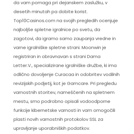
da vam pomaga pri dejanskem zaslužku, v
desetih minutah pa dobite korist.
Top10Casinos.com na svojih pregledih ocenjuje
najboljše spletne igralnice po svetu, da
zagotovi, da igramo samo zaupanja vredne in
varne igralniške spletne strani. Moonwin je
registriran in obravnavan s strani Dama
Letter.V., specializirane igralniške družbe, ki ima
odlično dovoljenje Curacaa in odobritev vodilnih
revizijskih podjetij, kot je Gamcare. Pri pregledu
varnostnih storitev, nameščenih na spletnem
mestu, smo podrobno opisali vodoodporne
funkcije kibernetske varnosti in vam omogočili
plasti novih varnostnih protokolov SSL za
upravljanje uporabniških podatkov.