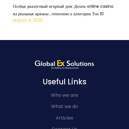
Особые диалоговый игорный дом: Делать online casino
на реальные аржаны , отнесение к категории Топ 10
August 9, 2026
Useful Links
Who we are
What we do
Articles