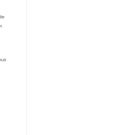
 de
r.
ous