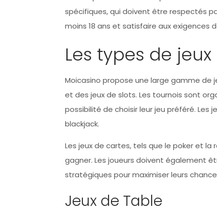
spécifiques, qui doivent être respectés p
moins 18 ans et satisfaire aux exigences d
Les types de jeux
Moicasino propose une large gamme de je
et des jeux de slots. Les tournois sont org
possibilité de choisir leur jeu préféré. Les 
blackjack.
Les jeux de cartes, tels que le poker et l
gagner. Les joueurs doivent également êt
stratégiques pour maximiser leurs chance
Jeux de Table