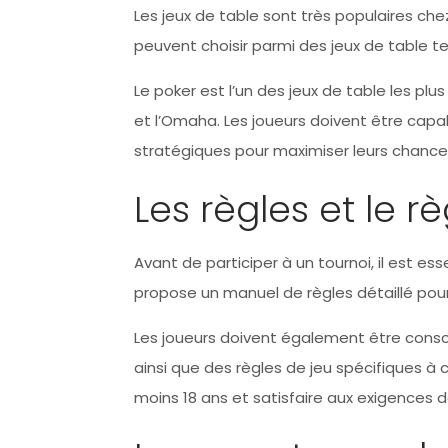
Les jeux de table sont très populaires che
peuvent choisir parmi des jeux de table tels
Le poker est l’un des jeux de table les pl
et l’Omaha. Les joueurs doivent être capa
stratégiques pour maximiser leurs chance
Les règles et le 
Avant de participer à un tournoi, il est e
propose un manuel de règles détaillé pour 
Les joueurs doivent également être consc
ainsi que des règles de jeu spécifiques à
moins 18 ans et satisfaire aux exigences d