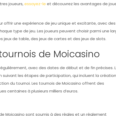
tres joueurs,
essayez-le
et découvrez les avantages de jou
r offrir une expérience de jeu unique et excitante, avec des
haque type de jeu. Les joueurs peuvent choisir parmi une la
eux de table, des jeux de cartes et des jeux de slots.
tournois de Moicasino
régulièrement, avec des dates de début et de fin précises. 
n suivant les étapes de participation, qui incluent la créatio
tion du tournoi. Les tournois de Moicasino offrent des
s centaines à plusieurs milliers d’euros.
s de Moicasino sont soumis à des règles et un règlement