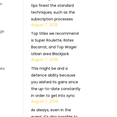
er
tips finest the standard
techniques, such as the
subscription processes
August 7, 2026
rge
Top titles we recommend
is Super Roulette, Rates
Bacarrat, and Top Wager
Urban area Blackjack
August 7, 2026
Les
This might be and a
defence ability because
n
you wished its gains since
the up-to-date constantly
in order to get into sync
August 7, 2026
As always, even in the
event, it’s also possible to