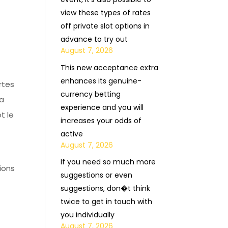
view these types of rates
off private slot options in
advance to try out
August 7, 2026
This new acceptance extra
enhances its genuine-
rtes
currency betting
la
experience and you will
t le
increases your odds of
active
August 7, 2026
If you need so much more
ions
suggestions or even
suggestions, don�t think
twice to get in touch with
you individually
August 7, 2026