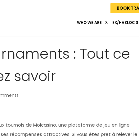
BOOK TRA
WHO WE ARE
EX/HAZLOC S
rnaments : Tout ce
z savoir
omments
aux tournois de Moicasino, une plateforme de jeu en ligne
ses récompenses attractives. Si vous êtes prêt à relever le 