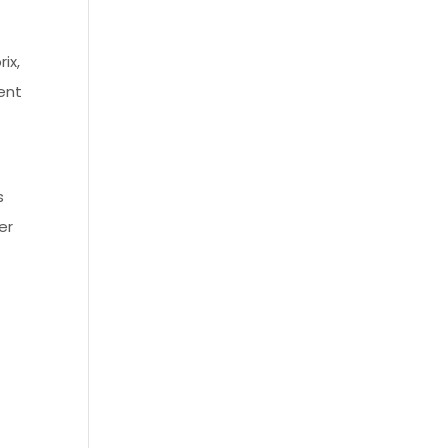
ix,
ent
s
er