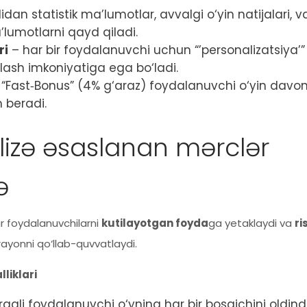
idan statistik ma’lumotlar, avvalgi o‘yin natijalari, v
lumotlarni qayd qiladi.
ri
– har bir foydalanuvchi uchun “’personalizatsiya’”
iqlash imkoniyatiga ega bo‘ladi.
“Fast‑Bonus” (4% g‘araz) foydalanuvchi o‘yin dav
 beradi.
alizə əsaslanan mərclər
ə
r foydalanuvchilarni
kutilayotgan foyda
ga yetaklaydi va
ri
rayonni qo‘llab-quvvatlaydi.
liklari
l orqali foydalanuvchi o‘yning har bir bosqichini oldin