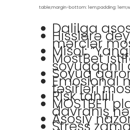
table;margin-bottom: 1em;padding: 1em;wi
Dalilga asos
Hisslərə dey
mərclər mos
Misol: “Yang
MostBet isti
soyuqqanlı 
Soyuq qaror
Emosional mə
təsirləri mos
Risk tahlili
MOSTBET pl
davranış nəz
Asosiy nazor
Stress zam