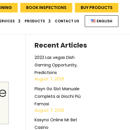
INING
BOOK INSPECTIONS
BUY PRODUCTS
ERVICES
PRODUCTS
CONTACT US
ENGLISH
Recent Articles
2023 Las vegas Dish
Gaming Opportunity,
Predictions
August 7, 2026
e
Playn Go Slot Manuale
Completa ai Giochi Più
Famosi
August 7, 2026
Kasyno Online Mr Bet
Casino