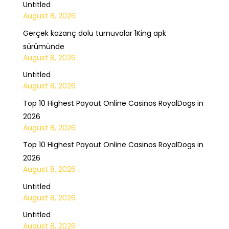
Untitled
August 8, 2026
Gerçek kazanç dolu turnuvalar 1King apk
sürümünde
August 8, 2026
Untitled
August 8, 2026
Top 10 Highest Payout Online Casinos RoyalDogs in
2026
August 8, 2026
Top 10 Highest Payout Online Casinos RoyalDogs in
2026
August 8, 2026
Untitled
August 8, 2026
Untitled
August 8, 2026