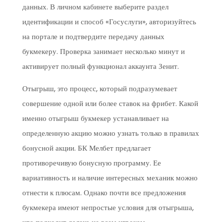
данных. В личном кабинете выберите раздел
идентификации и способ «Госуслуги», авторизуйтесь
на портале и подтвердите передачу данных
букмекеру. Проверка занимает несколько минут и
активирует полный функционал аккаунта Зенит.
Отыгрыш, это процесс, который подразумевает
совершение одной или более ставок на фрибет. Какой
именно отыгрыш букмекер устанавливает на
определенную акцию можно узнать только в правилах
бонусной акции. БК Мелбет предлагает
противоречивую бонусную программу. Ее
вариативность и наличие интересных механик можно
отнести к плюсам. Однако почти все предложения
букмекера имеют непростые условия для отыгрыша,