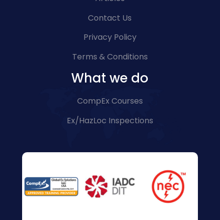
Contact Us
Privacy Policy
Terms & Conditions
What we do
CompEx Courses
Ex/HazLoc Inspections