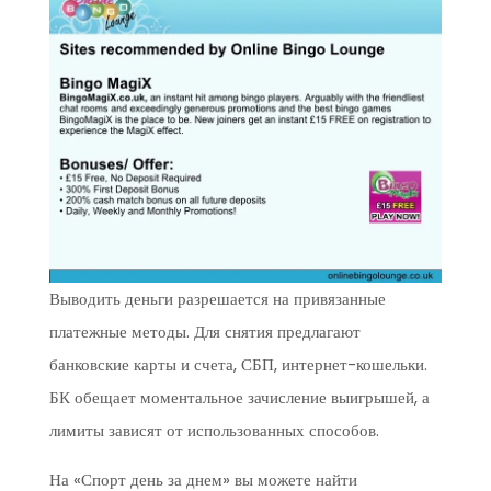
Выводить деньги разрешается на привязанные
платежные методы. Для снятия предлагают
банковские карты и счета, СБП, интернет-кошельки.
БК обещает моментальное зачисление выигрышей, а
лимиты зависят от использованных способов.
На «Спорт день за днем» вы можете найти