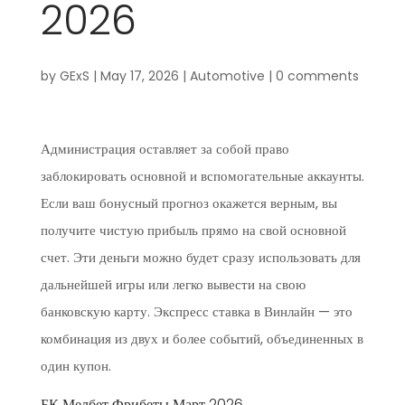
2026
by
GExS
|
May 17, 2026
|
Automotive
|
0 comments
Администрация оставляет за собой право
заблокировать основной и вспомогательные аккаунты.
Если ваш бонусный прогноз окажется верным, вы
получите чистую прибыль прямо на свой основной
счет. Эти деньги можно будет сразу использовать для
дальнейшей игры или легко вывести на свою
банковскую карту. Экспресс ставка в Винлайн — это
комбинация из двух и более событий, объединенных в
один купон.
БК Мелбет Фрибеты Март 2026