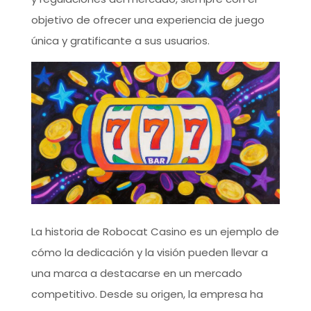
objetivo de ofrecer una experiencia de juego
única y gratificante a sus usuarios.
La historia de Robocat Casino es un ejemplo de
cómo la dedicación y la visión pueden llevar a
una marca a destacarse en un mercado
competitivo. Desde su origen, la empresa ha