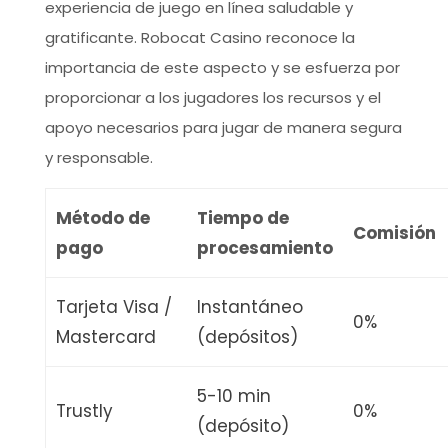
experiencia de juego en línea saludable y
gratificante. Robocat Casino reconoce la
importancia de este aspecto y se esfuerza por
proporcionar a los jugadores los recursos y el
apoyo necesarios para jugar de manera segura
y responsable.
Método de
Tiempo de
Comisión
pago
procesamiento
Tarjeta Visa /
Instantáneo
0%
Mastercard
(depósitos)
5-10 min
Trustly
0%
(depósito)