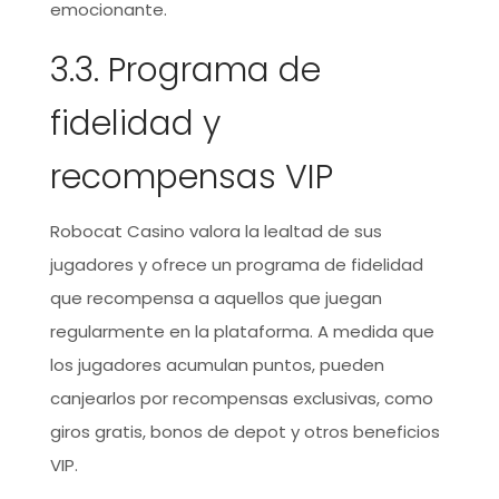
emocionante.
3.3. Programa de
fidelidad y
recompensas VIP
Robocat Casino valora la lealtad de sus
jugadores y ofrece un programa de fidelidad
que recompensa a aquellos que juegan
regularmente en la plataforma. A medida que
los jugadores acumulan puntos, pueden
canjearlos por recompensas exclusivas, como
giros gratis, bonos de depot y otros beneficios
VIP.