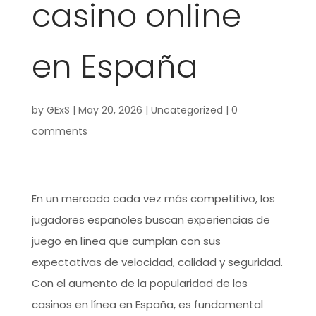
casino online
en España
by
GExS
|
May 20, 2026
|
Uncategorized
|
0
comments
En un mercado cada vez más competitivo, los
jugadores españoles buscan experiencias de
juego en línea que cumplan con sus
expectativas de velocidad, calidad y seguridad.
Con el aumento de la popularidad de los
casinos en línea en España, es fundamental