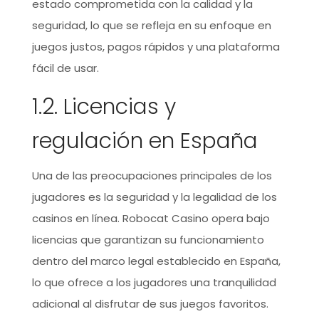
estado comprometida con la calidad y la
seguridad, lo que se refleja en su enfoque en
juegos justos, pagos rápidos y una plataforma
fácil de usar.
1.2. Licencias y
regulación en España
Una de las preocupaciones principales de los
jugadores es la seguridad y la legalidad de los
casinos en línea. Robocat Casino opera bajo
licencias que garantizan su funcionamiento
dentro del marco legal establecido en España,
lo que ofrece a los jugadores una tranquilidad
adicional al disfrutar de sus juegos favoritos.