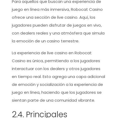
Para aquellos que buscan una experiencia de
juego en línea más inmersiva, Robocat Casino
ofrece una sección de live casino. Aquí, los
jugadores pueden disfrutar de juegos en vivo,
con dealers reales y una atmósfera que simula
la emoción de un casino terrestre.
La experiencia de live casino en Robocat
Casino es única, permitiendo a los jugadores
interactuar con los dealers y otros jugadores
en tiempo real. Esto agrega una capa adicional
de emoción y socialización a la experiencia de
juego en línea, haciendo que los jugadores se
sientan parte de una comunidad vibrante.
2.4. Principales