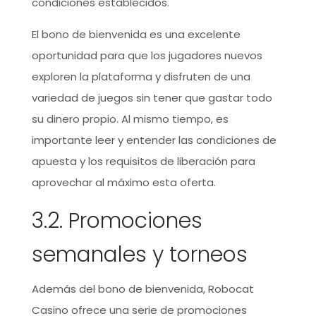
condiciones establecidos.
El bono de bienvenida es una excelente
oportunidad para que los jugadores nuevos
exploren la plataforma y disfruten de una
variedad de juegos sin tener que gastar todo
su dinero propio. Al mismo tiempo, es
importante leer y entender las condiciones de
apuesta y los requisitos de liberación para
aprovechar al máximo esta oferta.
3.2. Promociones
semanales y torneos
Además del bono de bienvenida, Robocat
Casino ofrece una serie de promociones