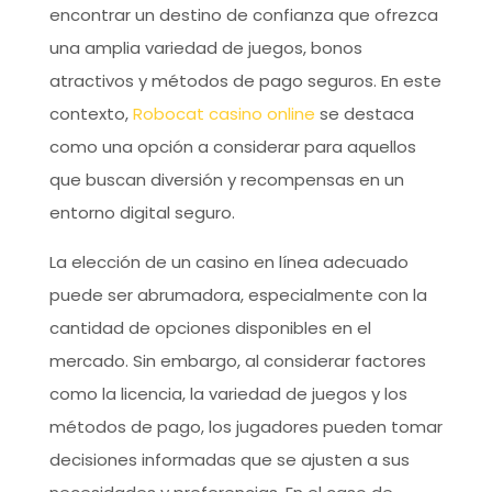
encontrar un destino de confianza que ofrezca
una amplia variedad de juegos, bonos
atractivos y métodos de pago seguros. En este
contexto,
Robocat casino online
se destaca
como una opción a considerar para aquellos
que buscan diversión y recompensas en un
entorno digital seguro.
La elección de un casino en línea adecuado
puede ser abrumadora, especialmente con la
cantidad de opciones disponibles en el
mercado. Sin embargo, al considerar factores
como la licencia, la variedad de juegos y los
métodos de pago, los jugadores pueden tomar
decisiones informadas que se ajusten a sus