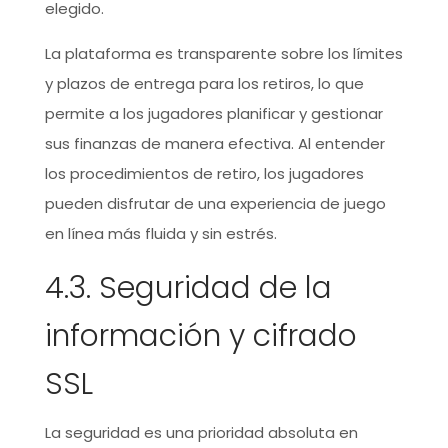
elegido.
La plataforma es transparente sobre los límites
y plazos de entrega para los retiros, lo que
permite a los jugadores planificar y gestionar
sus finanzas de manera efectiva. Al entender
los procedimientos de retiro, los jugadores
pueden disfrutar de una experiencia de juego
en línea más fluida y sin estrés.
4.3. Seguridad de la
información y cifrado
SSL
La seguridad es una prioridad absoluta en