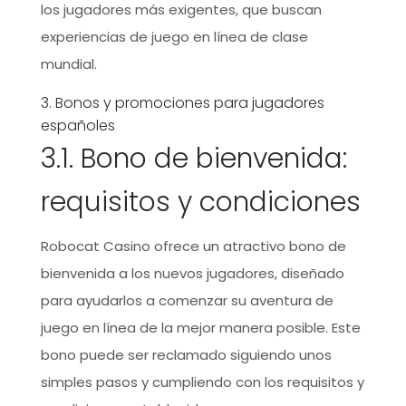
los jugadores más exigentes, que buscan
experiencias de juego en línea de clase
mundial.
3. Bonos y promociones para jugadores
españoles
3.1. Bono de bienvenida:
requisitos y condiciones
Robocat Casino ofrece un atractivo bono de
bienvenida a los nuevos jugadores, diseñado
para ayudarlos a comenzar su aventura de
juego en línea de la mejor manera posible. Este
bono puede ser reclamado siguiendo unos
simples pasos y cumpliendo con los requisitos y