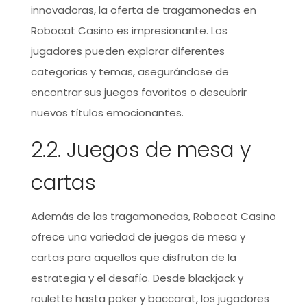
innovadoras, la oferta de tragamonedas en
Robocat Casino es impresionante. Los
jugadores pueden explorar diferentes
categorías y temas, asegurándose de
encontrar sus juegos favoritos o descubrir
nuevos títulos emocionantes.
2.2. Juegos de mesa y
cartas
Además de las tragamonedas, Robocat Casino
ofrece una variedad de juegos de mesa y
cartas para aquellos que disfrutan de la
estrategia y el desafío. Desde blackjack y
roulette hasta poker y baccarat, los jugadores