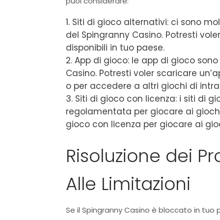
puoi considerare:
Siti di gioco alternativi: ci sono mol
del Spingranny Casino. Potresti voler
disponibili in tuo paese.
App di gioco: le app di gioco sono
Casino. Potresti voler scaricare un’
o per accedere a altri giochi di intr
Siti di gioco con licenza: i siti di
regolamentata per giocare ai giochi 
gioco con licenza per giocare ai gio
Risoluzione dei P
Alle Limitazioni
Se il Spingranny Casino è bloccato in tuo 