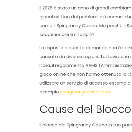
Il 2026 è stato un anno di grandi cambiame
giocatori. Uno dei problemi più comuni che i 
come il Spingranny Casino. Ma perché il 
sopperire alle limitazioni?
La risposta a questa domanda non è sempl
causato da diverse ragioni. Tuttavia, una de
Italia, il regolamento AAMS (Amministrazio
gioco online che non hanno ottenuto la li
utilizzare un servizio di accesso esterno o
esempio
spingrannycasinos.com
.
Cause del Blocco
Il blocco del Spingranny Casino in tuo pa