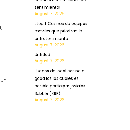
sentimiento!
August 7, 2026
step 1. Casinos de equipos
e,
moviles que priorizan la
entretenimiento
August 7, 2026
Untitled
.
August 7, 2026
Juegos de local casino a
good los los cuales es
 un
posible participar joviales
Bubble (XRP)
August 7, 2026
e