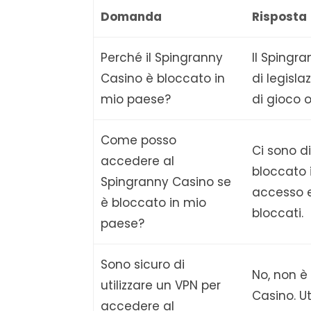
Domanda
Risposta
Perché il Spingranny
Il Spingr
Casino è bloccato in
di legisla
mio paese?
di gioco o
Come posso
Ci sono d
accedere al
bloccato i
Spingranny Casino se
accesso es
è bloccato in mio
bloccati.
paese?
Sono sicuro di
No, non è
utilizzare un VPN per
Casino. Ut
accedere al