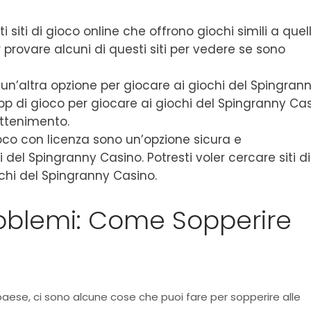
ti siti di gioco online che offrono giochi simili a quell
 provare alcuni di questi siti per vedere se sono
 un’altra opzione per giocare ai giochi del Spingran
app di gioco per giocare ai giochi del Spingranny Ca
attenimento.
 gioco con licenza sono un’opzione sicura e
del Spingranny Casino. Potresti voler cercare siti di
chi del Spingranny Casino.
roblemi: Come Sopperire
paese, ci sono alcune cose che puoi fare per sopperire alle