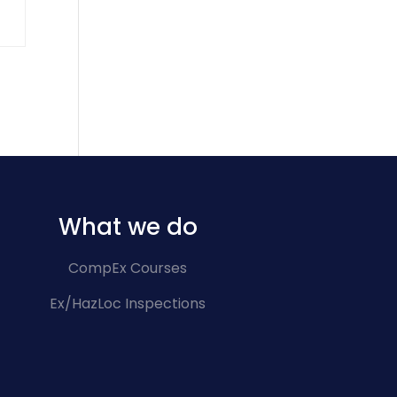
What we do
CompEx Courses
Ex/HazLoc Inspections