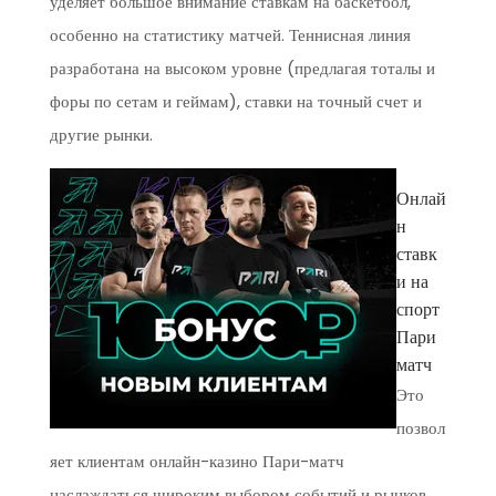
уделяет большое внимание ставкам на баскетбол,
особенно на статистику матчей. Теннисная линия
разработана на высоком уровне (предлагая тоталы и
форы по сетам и геймам), ставки на точный счет и
другие рынки.
Онлай
н
ставк
и на
спорт
Пари
матч
Это
позвол
яет клиентам онлайн-казино Пари-матч
наслаждаться широким выбором событий и рынков