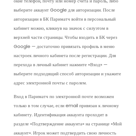
окне телефон, почту или номер счета и пароль, либо
выберите аккаунт Google для авторизации. После
авторизации в БК Париматч войти в персональный
кабинет можно, кликнув на значок с силуэтом в
верхней части страницы. Чтобы входить в БК через
Google — достаточно привязать профиль в меню
настроек личного кабинета после регистрации. Для
перехода в личный кабинет нажмите «Вход» —
выберите подходящий способ авторизации и укажите
адрес электронной почты с паролем.
Вход в Париматч по электронной почте возможен
только в том случае, если email привязан к личному
кабинету. Идентификация аккаунта проходит в
разделе «Подтверждение аккаунта» на странице «Мой
аккаунт». Игрок может подтвердить свою личность