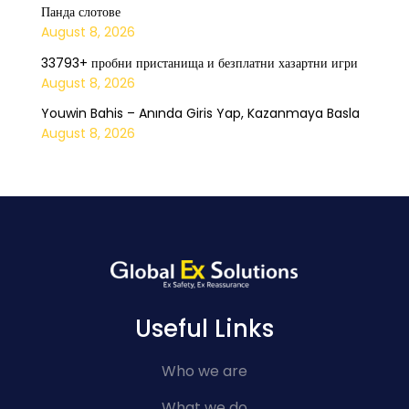
Панда слотове
August 8, 2026
33793+ пробни пристанища и безплатни хазартни игри
August 8, 2026
Youwin Bahis – Anında Giris Yap, Kazanmaya Basla
August 8, 2026
Useful Links
Who we are
What we do