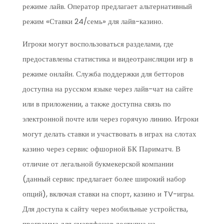
режиме лайв.
Оператор предлагает альтернативный
режим «Ставки 24/семь» для лайв-казино.
Игроки могут воспользоваться разделами, где
предоставлены статистика и видеотрансляции игр в
режиме онлайн. Служба поддержки для бетторов
доступна на русском языке через лайв-чат на сайте
или в приложении, а также доступна связь по
электронной почте или через горячую линию. Игроки
могут делать ставки и участвовать в играх на слотах
казино через сервис офшорной БК Париматч. В
отличие от легальной букмекерской компании
(данный сервис предлагает более широкий набор
опций), включая ставки на спорт, казино и TV-игры.
Для доступа к сайту через мобильные устройства,
программа для смартфонов доступна на