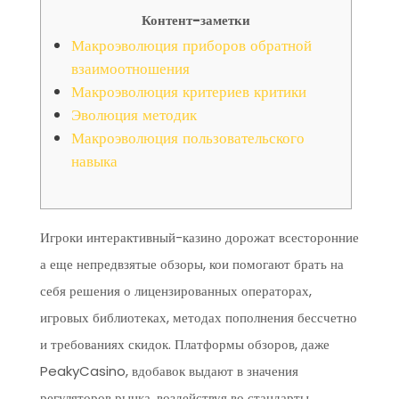
Контент-заметки
Макроэволюция приборов обратной
взаимоотношения
Макроэволюция критериев критики
Эволюция методик
Макроэволюция пользовательского
навыка
Игроки интерактивный-казино дорожат всесторонние
а еще непредвзятые обзоры, кои помогают брать на
себя решения о лицензированных операторах,
игровых библиотеках, методах пополнения бессчетно
и требованиях скидок.
Платформы обзоров, даже
PeakyCasino, вдобавок выдают в значения
регуляторов рынка, воздействуя во стандарты