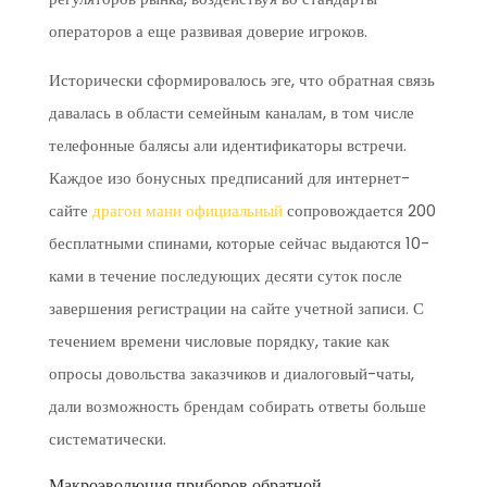
операторов а еще развивая доверие игроков.
Исторически сформировалось эге, что обратная связь
давалась в области семейным каналам, в том числе
телефонные балясы али идентификаторы встречи.
Каждое изо бонусных предписаний для интернет-
сайте
драгон мани официальный
сопровождается 200
бесплатными спинами, которые сейчас выдаются 10-
ками в течение последующих десяти суток после
завершения регистрации на сайте учетной записи. С
течением времени числовые порядку, такие как
опросы довольства заказчиков и диалоговый-чаты,
дали возможность брендам собирать ответы больше
систематически.
Макроэволюция приборов обратной