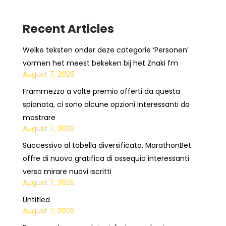
Recent Articles
Welke teksten onder deze categorie ‘Personen’
vormen het meest bekeken bij het Znaki fm
August 7, 2026
Frammezzo a volte premio offerti da questa
spianata, ci sono alcune opzioni interessanti da
mostrare
August 7, 2026
Successivo al tabella diversificato, MarathonBet
offre di nuovo gratifica di ossequio interessanti
verso mirare nuovi iscritti
August 7, 2026
Untitled
August 7, 2026