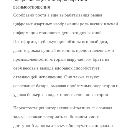
взаимоотношения
Сообразно роста а еще вырабатывания рынка
цифровых азартных изображений роль веских ключей
информации становится день ото дня важной.
Платформы, публикующие обзоры игорный дом,
дают игрокам ценный источник предоставленным о
промышленности, который выручает им брать на
себя весовые вывода вдобавок способствует
отвечающей исполнению. Они также газуют
созревание базара, выявляя проблемных операторов и
удаляя барьеры в видах привлечения инвесторов.
Переаттестация интерактивный-казино — сложная
задача, а также восприять во большем числе
доступной данным авось-либо случаться довольно