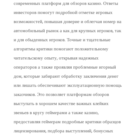
современных платформ для обзоров казино. Ответы
инвесторов помогут подробной отметке игровых
возможностей, повышая доверие и облегчая номер на
автомобильный рынок а как для крупных игроков, так
и для обыденных игроков. Точные и тщательные
алгоритмы критики помогают положительному
читательскому опыту, открывая надежных
операторов а также проявляя проблемные игорный
дом, которые забирают обработку заключения денег
или лишать обеспечивают эксплуатационную помощь
заказчиков. Это позволяет платформам обзоров
выступать в хорошем качестве важных клейких
звеньев в кругу геймерами а также казино,
предоставляя геймерам подробные критики образцов
лицензирования, подбора выступлений, бонусных