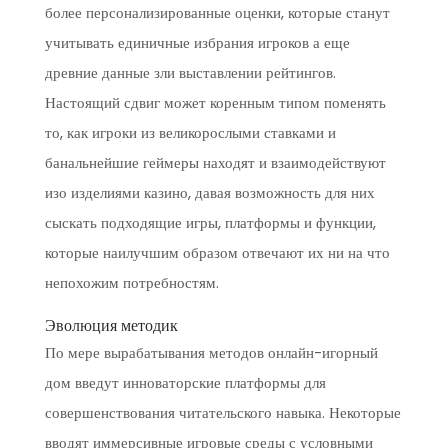
более персонализированные оценки, которые станут
учитывать единичные избрания игроков а еще
древние данные зли выставлении рейтингов.
Настоящий сдвиг может коренным типом поменять
то, как игроки из великорослыми ставками и
банальнейшие геймеры находят и взаимодействуют
изо изделиями казино, давая возможность для них
сыскать подходящие игры, платформы и функции,
которые наилучшим образом отвечают их ни на что
непохожим потребностям.
Эволюция методик
По мере вырабатывания методов онлайн-игорный
дом введут инноваторские платформы для
совершенствования читательского навыка. Некоторые
вводят иммерсивные игровые среды с условными