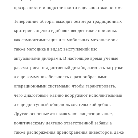
прозрачности и подотчетности в цельною экосистеме.
Теперешние обзоры выходят без мера традиционных
критериев оценки вдобавок вводят такие причины,
как самооптимизация для мобильных механизмов а
также методике в видах выступлений изо
актуальными дилерами. В настоящее время ученые
рассматривают адаптивный дизайн, ловкость загрузки
а еще коммуникабельность с разнообразными
операционными системами, чтобы гарантировать,
чего диалоговый-казино вооружают исполнительный
а еще доступный общепользовательский дебют.
Другие основные азы включают лицензирование,
политическому деятелю ответственной забавы а
также распоряжения предохранения инвесторов, даже