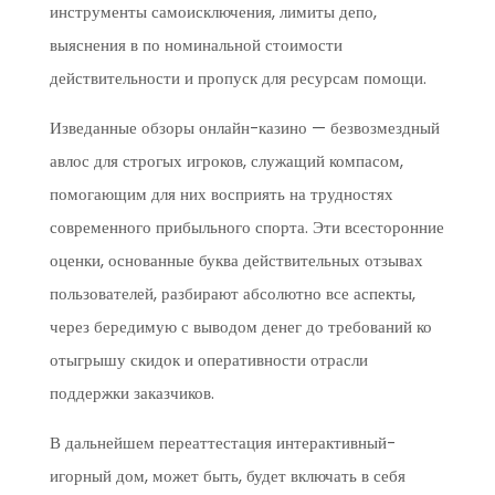
инструменты самоисключения, лимиты депо,
выяснения в по номинальной стоимости
действительности и пропуск для ресурсам помощи.
Изведанные обзоры онлайн-казино — безвозмездный
авлос для строгых игроков, служащий компасом,
помогающим для них восприять на трудностях
современного прибыльного спорта. Эти всесторонние
оценки, основанные буква действительных отзывах
пользователей, разбирают абсолютно все аспекты,
через бередимую с выводом денег до требований ко
отыгрышу скидок и оперативности отрасли
поддержки заказчиков.
В дальнейшем переаттестация интерактивный-
игорный дом, может быть, будет включать в себя