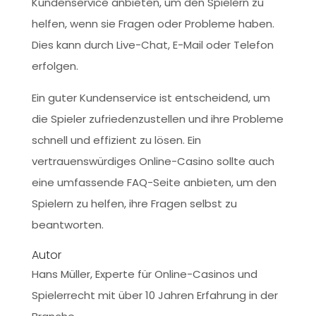
Kundenservice anbieten, um den Spielern zu
helfen, wenn sie Fragen oder Probleme haben.
Dies kann durch Live-Chat, E-Mail oder Telefon
erfolgen.
Ein guter Kundenservice ist entscheidend, um
die Spieler zufriedenzustellen und ihre Probleme
schnell und effizient zu lösen. Ein
vertrauenswürdiges Online-Casino sollte auch
eine umfassende FAQ-Seite anbieten, um den
Spielern zu helfen, ihre Fragen selbst zu
beantworten.
Autor
Hans Müller, Experte für Online-Casinos und
Spielerrecht mit über 10 Jahren Erfahrung in der