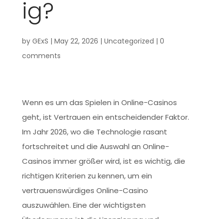
ig?
by
GExS
|
May 22, 2026
|
Uncategorized
|
0
comments
Wenn es um das Spielen in Online-Casinos
geht, ist Vertrauen ein entscheidender Faktor.
Im Jahr 2026, wo die Technologie rasant
fortschreitet und die Auswahl an Online-
Casinos immer größer wird, ist es wichtig, die
richtigen Kriterien zu kennen, um ein
vertrauenswürdiges Online-Casino
auszuwählen. Eine der wichtigsten