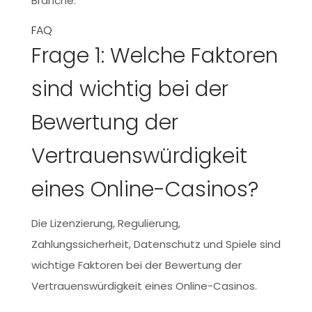
Branche.
FAQ
Frage 1: Welche Faktoren
sind wichtig bei der
Bewertung der
Vertrauenswürdigkeit
eines Online-Casinos?
Die Lizenzierung, Regulierung,
Zahlungssicherheit, Datenschutz und Spiele sind
wichtige Faktoren bei der Bewertung der
Vertrauenswürdigkeit eines Online-Casinos.