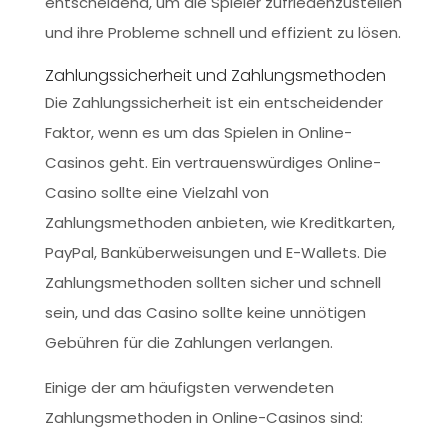
entscheidend, um die Spieler zufriedenzustellen
und ihre Probleme schnell und effizient zu lösen.
Zahlungssicherheit und Zahlungsmethoden
Die Zahlungssicherheit ist ein entscheidender
Faktor, wenn es um das Spielen in Online-
Casinos geht. Ein vertrauenswürdiges Online-
Casino sollte eine Vielzahl von
Zahlungsmethoden anbieten, wie Kreditkarten,
PayPal, Banküberweisungen und E-Wallets. Die
Zahlungsmethoden sollten sicher und schnell
sein, und das Casino sollte keine unnötigen
Gebühren für die Zahlungen verlangen.
Einige der am häufigsten verwendeten
Zahlungsmethoden in Online-Casinos sind: