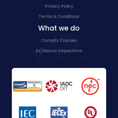
Privacy Policy
Terms & Conditions
What we do
CompEx Courses
Ex/HazLoc Inspections