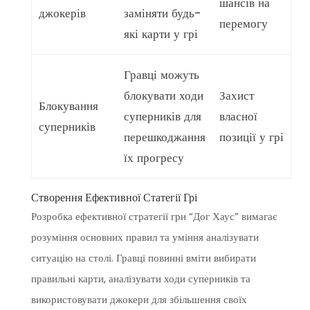
шансів на
джокерів
заміняти будь-
перемогу
які карти у грі
Гравці можуть
блокувати ходи
Захист
Блокування
суперників для
власної
суперників
перешкоджання
позиції у грі
їх прогресу
Створення Ефективної Статегії Грі
Розробка ефективної стратегії гри “Дог Хаус” вимагає
розуміння основних правил та уміння аналізувати
ситуацію на столі. Гравці повинні вміти вибирати
правильні карти, аналізувати ходи суперників та
використовувати джокери для збільшення своїх