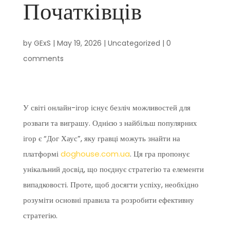
Початківців
by
GExS
|
May 19, 2026
|
Uncategorized
|
0
comments
У світі онлайн-ігор існує безліч можливостей для
розваги та виграшу. Однією з найбільш популярних
ігор є “Дог Хаус”, яку гравці можуть знайти на
платформі
doghouse.com.ua
. Ця гра пропонує
унікальний досвід, що поєднує стратегію та елементи
випадковості. Проте, щоб досягти успіху, необхідно
розуміти основні правила та розробити ефективну
стратегію.