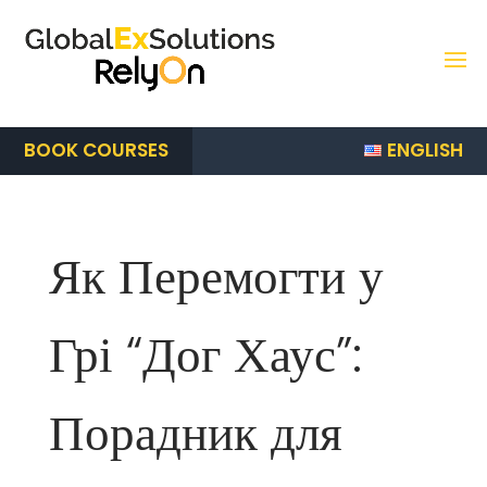
ENGLISH
BOOK COURSES
Як Перемогти у
Грі “Дог Хаус”:
Порадник для