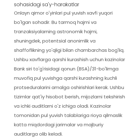
sohasidagi sa'y-harakatlar
Onlayn qimor o'yinlari pul yuvish xavfi yuqori
bo'lgan sohadir. Bu tarmoq hajmi va
tranzaksiyalarning astronomik hajmi,
shuningdek, potentsial anonimlik va
shaffoflikning yo'qligi bilan chambarchas bog'liq.
Ushbu xavflarga qarshi kurashish uchun kazinolar
Bank siri to'g'risidagi qonun (BSA)/31-bo'limga
muvofiq pul yuvishga qarshi kurashning kuchli
protseduralarini amalga oshirishlari kerak. Ushbu
tizimlar qat'iy hisobot berish, mijozlarni tekshirish
va ichki auditlarni o'z ichiga oladi. Kazinolar
tomonidan pul yuvish talablariga rioya qilmaslik
katta miqdordagi jarimalar va majburiy
auditlarga olib keladi.