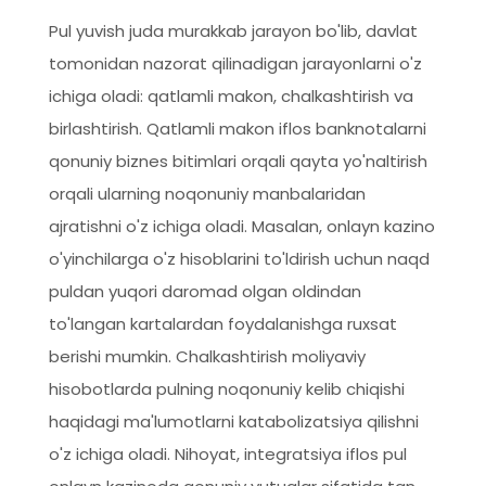
Pul yuvish juda murakkab jarayon bo'lib, davlat
tomonidan nazorat qilinadigan jarayonlarni o'z
ichiga oladi: qatlamli makon, chalkashtirish va
birlashtirish. Qatlamli makon iflos banknotalarni
qonuniy biznes bitimlari orqali qayta yo'naltirish
orqali ularning noqonuniy manbalaridan
ajratishni o'z ichiga oladi. Masalan, onlayn kazino
o'yinchilarga o'z hisoblarini to'ldirish uchun naqd
puldan yuqori daromad olgan oldindan
to'langan kartalardan foydalanishga ruxsat
berishi mumkin. Chalkashtirish moliyaviy
hisobotlarda pulning noqonuniy kelib chiqishi
haqidagi ma'lumotlarni katabolizatsiya qilishni
o'z ichiga oladi. Nihoyat, integratsiya iflos pul