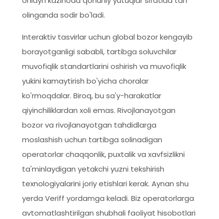
onlayn kazinoda qonuniy yutuqlar sifatida tan
olinganda sodir bo'ladi.
Interaktiv tasvirlar uchun global bozor kengayib
borayotganligi sababli, tartibga soluvchilar
muvofiqlik standartlarini oshirish va muvofiqlik
yukini kamaytirish bo'yicha choralar
ko'rmoqdalar. Biroq, bu sa'y-harakatlar
qiyinchiliklardan xoli emas. Rivojlanayotgan
bozor va rivojlanayotgan tahdidlarga
moslashish uchun tartibga solinadigan
operatorlar chaqqonlik, puxtalik va xavfsizlikni
ta'minlaydigan yetakchi yuzni tekshirish
texnologiyalarini joriy etishlari kerak. Aynan shu
yerda Veriff yordamga keladi. Biz operatorlarga
avtomatlashtirilgan shubhali faoliyat hisobotlari