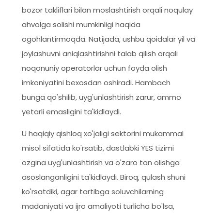
bozor takliflari bilan moslashtirish orqali noqulay
ahvolga solishi mumkinligi haqida
ogohlantirmoqda. Natijada, ushbu qoidalar yil va
joylashuvni aniqlashtirishni talab qilish orqali
noqonuniy operatorlar uchun foyda olish
imkoniyatini bexosdan oshiradi. Hambach
bunga qo'shilib, uyg'unlashtirish zarur, ammo
yetarli emasligini ta'kidlaydi.
U haqiqiy qishloq xo'jaligi sektorini mukammal
misol sifatida ko'rsatib, dastlabki YES tizimi
ozgina uyg'unlashtirish va o'zaro tan olishga
asoslanganligini ta'kidlaydi. Biroq, qulash shuni
ko'rsatdiki, agar tartibga soluvchilarning
madaniyati va ijro amaliyoti turlicha bo'lsa,