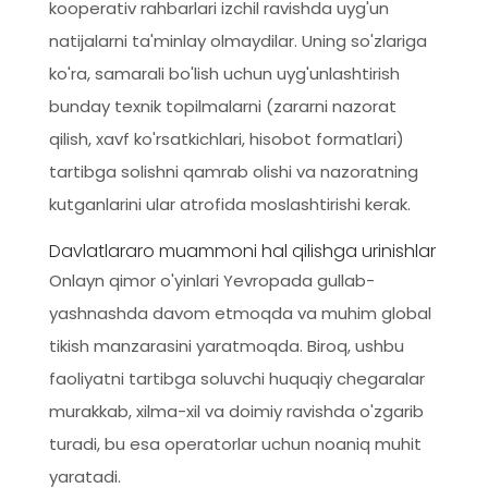
kooperativ rahbarlari izchil ravishda uyg'un
natijalarni ta'minlay olmaydilar. Uning so'zlariga
ko'ra, samarali bo'lish uchun uyg'unlashtirish
bunday texnik topilmalarni (zararni nazorat
qilish, xavf ko'rsatkichlari, hisobot formatlari)
tartibga solishni qamrab olishi va nazoratning
kutganlarini ular atrofida moslashtirishi kerak.
Davlatlararo muammoni hal qilishga urinishlar
Onlayn qimor o'yinlari Yevropada gullab-
yashnashda davom etmoqda va muhim global
tikish manzarasini yaratmoqda. Biroq, ushbu
faoliyatni tartibga soluvchi huquqiy chegaralar
murakkab, xilma-xil va doimiy ravishda o'zgarib
turadi, bu esa operatorlar uchun noaniq muhit
yaratadi.