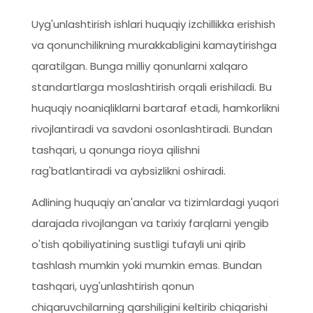
Uyg'unlashtirish ishlari huquqiy izchillikka erishish
va qonunchilikning murakkabligini kamaytirishga
qaratilgan. Bunga milliy qonunlarni xalqaro
standartlarga moslashtirish orqali erishiladi. Bu
huquqiy noaniqliklarni bartaraf etadi, hamkorlikni
rivojlantiradi va savdoni osonlashtiradi. Bundan
tashqari, u qonunga rioya qilishni
rag'batlantiradi va aybsizlikni oshiradi.
Adlining huquqiy an'analar va tizimlardagi yuqori
darajada rivojlangan va tarixiy farqlarni yengib
o'tish qobiliyatining sustligi tufayli uni qirib
tashlash mumkin yoki mumkin emas. Bundan
tashqari, uyg'unlashtirish qonun
chiqaruvchilarning qarshiligini keltirib chiqarishi