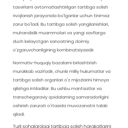
tasvirlarni avtomatlashtirilgan tartibga solish
rivojlanish jarayonida bo'lganlar uchun tinimsiz
zarur bo'ladi.
Bu tartibga solish yangilanishlari,
muhandislik muammolari va yangi xavflarga
duch kelayotgan sanoatning doimiy
o'zgaruvchanligining kombinatsiyasidir.
Normativ-huquqiy bazalarni birlashtirish
murakkab vazifadir, chunki milliy hukumatlar va
tartibga solish organlari o'z mijozlarini himoya
qilishga intiladilar. Bu ushbu manfaatlar va
transchegaraviy qoidalarning samaradorligini
oshirish zarurati o'rtasida muvozanatni talab
qiladi.
Turli sohalardagi tartibga solish harakatlarini