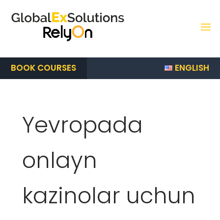
ENGLISH
BOOK COURSES
Yevropada
onlayn
kazinolar uchun