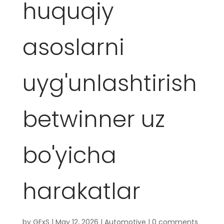
huquqiy
asoslarni
uyg'unlashtirish
betwinner uz
bo'yicha
harakatlar
by
GExS
|
May 12, 2026
|
Automotive
|
0 comments