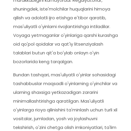
murakkabligini kamaytiradi. Regulyatorlar,
shuningdek, iste'molchilar huquqlarini himoya
qilish va adolatli ijro etishga e'tibor qaratib,
mas'uliyatli o'yinlarni rivojlantirishga intiladilar.
Voyaga yetmaganlar o'yinlariga qarshi kurashga
oid qo'pol qoidalar va qat'iy litsenziyalash
talablari butun qit'a bo'ylab onlayn o'yin
bozorlarida keng tarqalgan.
Bundan tashqari, mas'uliyatli o'yinlar sohasidagi
tashabbuslar maqsadli o'yinlarning o'yinchilar va
ularning shaxsiga yetkazadigan zararini
minimallashtirishga qaratilgan. Mas'uliyatli
o'yinlarga rioya qilinishini ta'minlash uchun turli xil
vositalar, jumladan, yosh va joylashuvni
tekshirish, o'zini chetga olish imkoniyatlari, ta'lim