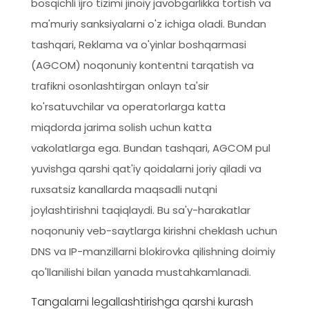
bosqichli ijro tizimi jinoiy javobgarlikka tortish va
ma'muriy sanksiyalarni o'z ichiga oladi. Bundan
tashqari, Reklama va o'yinlar boshqarmasi
(AGCOM) noqonuniy kontentni tarqatish va
trafikni osonlashtirgan onlayn ta'sir
ko'rsatuvchilar va operatorlarga katta
miqdorda jarima solish uchun katta
vakolatlarga ega. Bundan tashqari, AGCOM pul
yuvishga qarshi qat'iy qoidalarni joriy qiladi va
ruxsatsiz kanallarda maqsadli nutqni
joylashtirishni taqiqlaydi. Bu sa'y-harakatlar
noqonuniy veb-saytlarga kirishni cheklash uchun
DNS va IP-manzillarni blokirovka qilishning doimiy
qo'llanilishi bilan yanada mustahkamlanadi.
Tangalarni legallashtirishga qarshi kurash