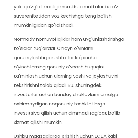
yoki qo'zg'atmasligi mumkin, chunki ular bu o'z
suverenitetidan voz kechishga teng bo'lishi
mumkinligidan qo'rqishadi.
Normativ nomuvofiqliklar ham uyg'unlashtirishga
to'siqlar tug'diradi. Onlayn o'yinlarni
qonuniylashtirgan shtatlar ko'pincha
o'yinchilarning qonuniy o'ynash huquqini
ta'minlash uchun ularning yoshi va joylashuvini
tekshirishni talab qiladi. Bu, shuningdek,
investorlar uchun bunday cheklovlarni amalga
oshirmaydigan noqonuniy tashkilotlarga
investitsiya qilish uchun qimmatli rag'bat bo'lib
xizmat qilishi mumkin.
Ushbu maqsadlarga erishish uchun EGBA kabi