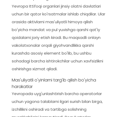
Yevropa Ittifoqi organlari jinsiy olatni davlatlari
uchun bir qator ko'rsatmalar ishlab chiqdilar. Ular
orasida aktivlarni mas'uliyatli himoya qilish
bo'yicha mandat va pul yuvishga qarshi qat'iy
qoidalarni joriy etish kiradi. Bu maqsadli onlayn
vakolatxonalar orqali giyohvandlikka qarshi
kurashda asosiy element bo'lib, bu ushbu
sohadagi barcha ishtirokchilar uchun xavfsizlikni
oshirishga xizmat qiladi.
Mas'uliyatli o'yinlarni targ'ib qilish bo'yicha
harakatlar
Yevropada uyg'unlashtirish barcha operatorlar
uchun yagona talablarni ilgari surish bilan birga,
izchillikni oshiradi va tartibga solishning