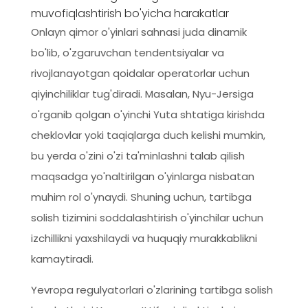
muvofiqlashtirish bo'yicha harakatlar
Onlayn qimor o'yinlari sahnasi juda dinamik
bo'lib, o'zgaruvchan tendentsiyalar va
rivojlanayotgan qoidalar operatorlar uchun
qiyinchiliklar tug'diradi. Masalan, Nyu-Jersiga
o'rganib qolgan o'yinchi Yuta shtatiga kirishda
cheklovlar yoki taqiqlarga duch kelishi mumkin,
bu yerda o'zini o'zi ta'minlashni talab qilish
maqsadga yo'naltirilgan o'yinlarga nisbatan
muhim rol o'ynaydi. Shuning uchun, tartibga
solish tizimini soddalashtirish o'yinchilar uchun
izchillikni yaxshilaydi va huquqiy murakkablikni
kamaytiradi.
Yevropa regulyatorlari o'zlarining tartibga solish