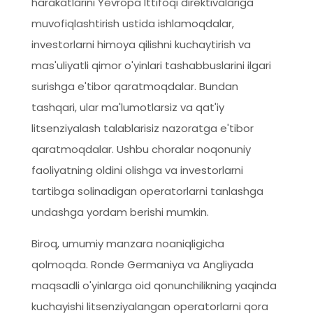
harakatlarini Yevropa Ittifoqi direktivalariga
muvofiqlashtirish ustida ishlamoqdalar,
investorlarni himoya qilishni kuchaytirish va
mas'uliyatli qimor o'yinlari tashabbuslarini ilgari
surishga e'tibor qaratmoqdalar. Bundan
tashqari, ular ma'lumotlarsiz va qat'iy
litsenziyalash talablarisiz nazoratga e'tibor
qaratmoqdalar. Ushbu choralar noqonuniy
faoliyatning oldini olishga va investorlarni
tartibga solinadigan operatorlarni tanlashga
undashga yordam berishi mumkin.
Biroq, umumiy manzara noaniqligicha
qolmoqda. Ronde Germaniya va Angliyada
maqsadli o'yinlarga oid qonunchilikning yaqinda
kuchayishi litsenziyalangan operatorlarni qora