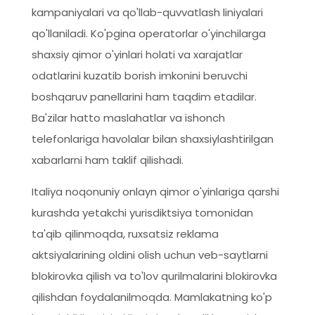
kampaniyalari va qo'llab-quvvatlash liniyalari
qo'llaniladi. Ko'pgina operatorlar o'yinchilarga
shaxsiy qimor o'yinlari holati va xarajatlar
odatlarini kuzatib borish imkonini beruvchi
boshqaruv panellarini ham taqdim etadilar.
Ba'zilar hatto maslahatlar va ishonch
telefonlariga havolalar bilan shaxsiylashtirilgan
xabarlarni ham taklif qilishadi.
Italiya noqonuniy onlayn qimor o'yinlariga qarshi
kurashda yetakchi yurisdiktsiya tomonidan
ta'qib qilinmoqda, ruxsatsiz reklama
aktsiyalarining oldini olish uchun veb-saytlarni
blokirovka qilish va to'lov qurilmalarini blokirovka
qilishdan foydalanilmoqda. Mamlakatning ko'p