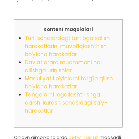
Kontent maqolalari
Turli sohalardagi tartibga solish
harakatlarini muvofiqlashtirish
bo'yicha harakatlar
Davlatlararo muammoni hal
qilishga urinishlar
Mas'uliyatli o'yinlarni targ'ib qilish
bo'yicha harakatlar
Tangalarni legallashtirishga
qarshi kurash sohasidagi sa'y-
harakatlar
Onlayn qimorxonalarda
betwinner uz
maqsadli