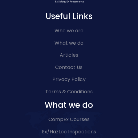
Useful Links
Who we are
What we do
Articles
Contact Us
Privacy Policy
Terms & Conditions
What we do
CompEx Courses
Ex/HazLoc Inspections