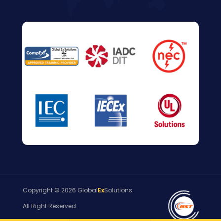
Copyright © 2026 Global
Ex
Solutions.
All Right Reserved.