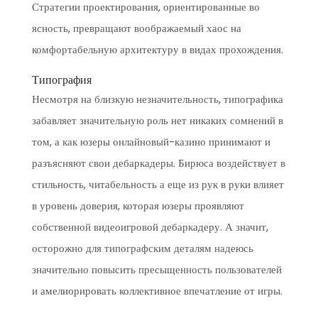
Стратегии проектирования, ориентированные во
ясность, превращают воображаемый хаос на
комфортабельную архитектуру в видах прохождения.
Типография
Несмотря на близкую незначительность, типографика
забавляет значительную роль нет никаких сомнений в
том, а как юзеры онлайновый-казино принимают и
разъясняют свои дебаркадеры. Бирюса воздействует в
стильность, читабельность а еще из рук в руки влияет
в уровень доверия, которая юзеры проявляют
собственной видеоигровой дебаркадеру. А значит,
осторожно для типографским деталям надеюсь
значительно повысить пресыщенность пользователей
и амелиорировать коллективное впечатление от игры.