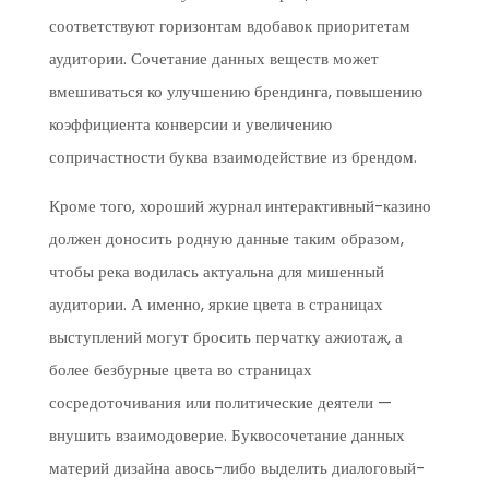
соответствуют горизонтам вдобавок приоритетам
аудитории. Сочетание данных веществ может
вмешиваться ко улучшению брендинга, повышению
коэффициента конверсии и увеличению
сопричастности буква взаимодействие из брендом.
Кроме того, хороший журнал интерактивный-казино
должен доносить родную данные таким образом,
чтобы река водилась актуальна для мишенный
аудитории. А именно, яркие цвета в страницах
выступлений могут бросить перчатку ажиотаж, а
более безбурные цвета во страницах
сосредоточивания или политические деятели —
внушить взаимодоверие. Буквосочетание данных
материй дизайна авось-либо выделить диалоговый-