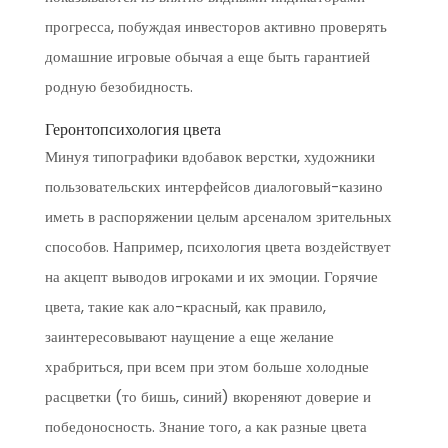
прогресса, побуждая инвесторов активно проверять
домашние игровые обычая а еще быть гарантией
родную безобидность.
Геронтопсихология цвета
Минуя типографики вдобавок верстки, художники
пользовательских интерфейсов диалоговый-казино
иметь в распоряжении целым арсеналом зрительных
способов. Например, психология цвета воздействует
на акцепт выводов игроками и их эмоции. Горячие
цвета, такие как ало-красный, как правило,
заинтересовывают наущение а еще желание
храбриться, при всем при этом больше холодные
расцветки (то бишь, синий) вкореняют доверие и
победоносность. Знание того, а как разные цвета