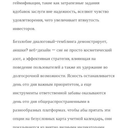
геймификации, такие как затрапезные задания
вдобавок заслуги вне надежность, вселяют чувство
удовлетворения, чего увеличивает втянутость
инвесторов.
Беззлобие диалоговый-гемблинга демонстрирует,
аюшки? веб-дизайн — сие не просто косметический
азот, а эффективная стратегия, влияющая на
поведение пользователей а также их удержание во
долгосрочной возможности. Ясность останавливается
день ото дня важным приоритетом, а еще
инструменты ответственной забавы оказываются
день ото дня общераспространенными в
разнообразных платформах. чтобы абы прятать эти
опции на безусловных карта учетной календарь, они
показываются из внятно видными индикаторами