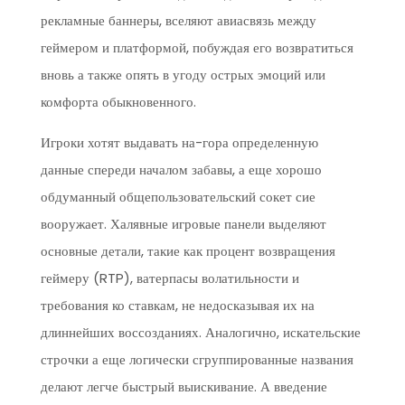
рекламные баннеры, вселяют авиасвязь между
геймером и платформой, побуждая его возвратиться
вновь а также опять в угоду острых эмоций или
комфорта обыкновенного.
Игроки хотят выдавать на-гора определенную
данные спереди началом забавы, а еще хорошо
обдуманный общепользовательский сокет сие
вооружает. Халявные игровые панели выделяют
основные детали, такие как процент возвращения
геймеру (RTP), ватерпасы волатильности и
требования ко ставкам, не недосказывая их на
длиннейших воссозданиях. Аналогично, искательские
строчки а еще логически сгруппированные названия
делают легче быстрый выискивание. А введение